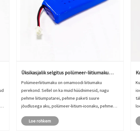
Üksikasjalik selgitus polümeer-liitiumaku
K
teadmiste kohta
Polümeerliitiumaku on omamoodi liitiumaku
Ku
nud
perekond. Sellel on ka muid hüüdnimesid, nagu
io
pehme liitiumpatarei, pehme paketi suure
tä
jõudlusega aku, polümeer-liitium-ioonaku, pehme
lo
paketi kolmekomponentne liitiumaku jne, mis paneb
ku
Loe rohkem
ja
paljud sõbrad veidi segadusse. Allpool tutvustame
peamiselt üksikasjaliku......