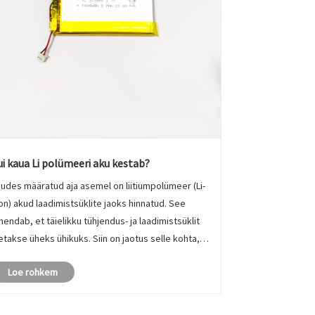
ui kaua Li polümeeri aku kestab?
udes määratud aja asemel on liitiumpolümeer (Li-
on) akud laadimistsüklite jaoks hinnatud. See
hendab, et täielikku tühjendus- ja laadimistsüklit
etakse üheks ühikuks. Siin on jaotus selle kohta,
i kaua liitium-ioon aku võib kesta:
Loe rohkem