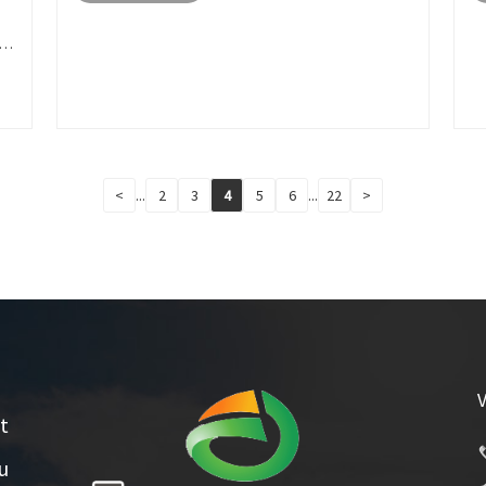
<
...
2
3
4
5
6
...
22
>
t
u