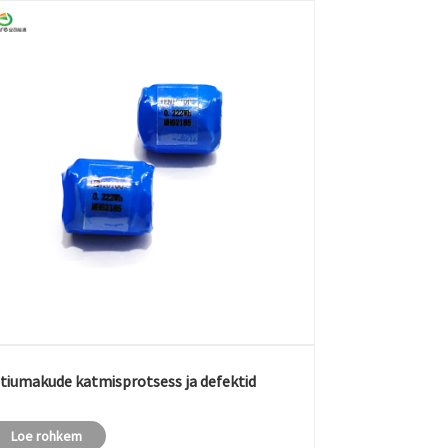
iitiumakude katmisprotsess ja defektid
Loe rohkem