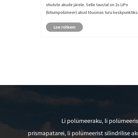
ohutute akude järele. Selle taustal on 2s LiPo
(liitiumpolümeer) akud tõusmas turu keskpunktiks
tänu oma suurepärasele jõudlusele ja laiale
Loe rohkem
kasutusvalikule. Täpsemalt on 7,4 V 2s LiPo akud
oma suure energiati......
Li polümeeraku, li polümeeris
prismapatarei, li polümeerist silindrilise ak