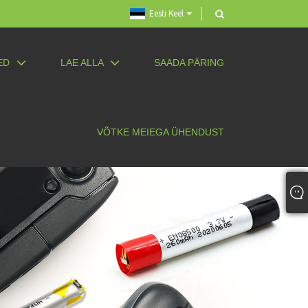
Eesti Keel
ED
LAE ALLA
SAADA PÄRING
VÕTKE MEIEGA ÜHENDUST