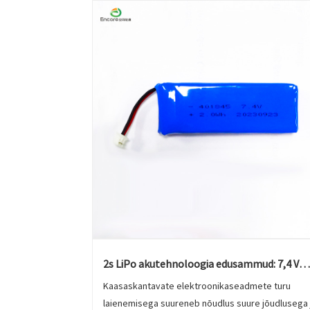
2s LiPo akutehnoloogia edusammud: 7,4 V
mudelid kiirendavad tempot
Kaasaskantavate elektroonikaseadmete turu
laienemisega suureneb nõudlus suure jõudlusega 