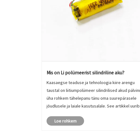
Mis on Li polümeerist silindriline aku?
​Kaasaegse teaduse ja tehnoloogia kiire arengu
taustal on liitiumpolümeer silindrilised akud pälvi
üha rohkem tähelepanu tänu oma suurepärasele
jõudlusele ja laiale kasutusalale. See artikkel uurib
liitiumpolümeeri silindriliste akude
Loe rohkem
põhikontseptsioone, struktuuriomadusi, eeliseid 
rakendusval......