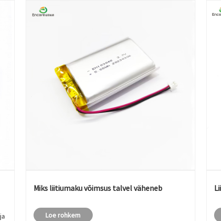
Miks liitiumaku võimsus talvel väheneb
L
Loe rohkem
ja