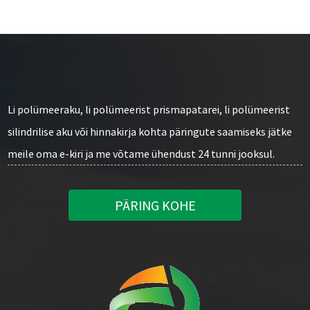
Li polümeeraku, li polümeerist prismapatarei, li polümeerist
silindrilise aku või hinnakirja kohta päringute saamiseks jätke
meile oma e-kiri ja me võtame ühendust 24 tunni jooksul.
PÄRING KOHE