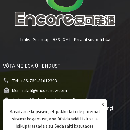
Links
Sitemap
RSS
XML
Privaatsuspoliitika
VÕTA MEIEGA ÜHENDUST
Tel:
+86-769-81012293
Meil:
niki.li@encorenew.com
Aadress:
12# Sanjiang Industry Road, Hengquani
X
kogukond, Hengli linn, Dongguani linn, Guangdongi
Kasutame küpsiseid, et pakkuda teile paremat
provints, Hiina
sirvimiskogemust, analüüsida saidi liiklust ja
isikupärastada sisu. Seda saiti kasutades