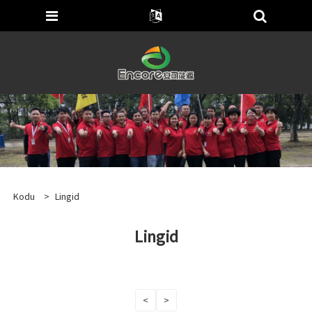
Kodu
>
Lingid
Lingid
<
>