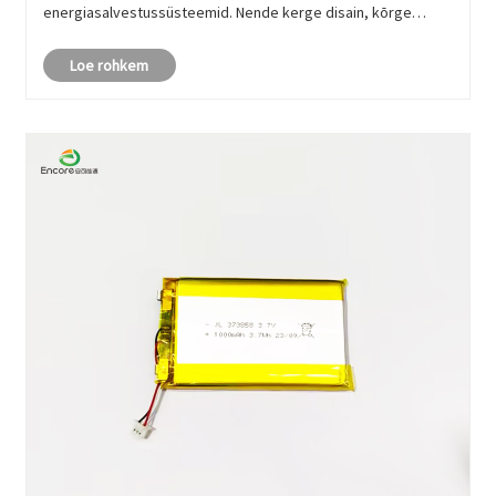
energiasalvestussüsteemid. Nende kerge disain, kõrge
energiatihedus ja kohandatavad vormitegurid muudavad
Loe rohkem
need ideaalseks kaasaegsete kompakts......