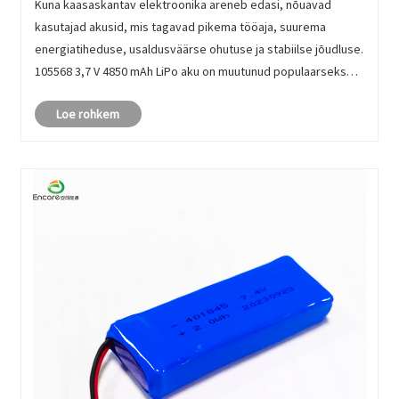
Kuna kaasaskantav elektroonika areneb edasi, nõuavad
kasutajad akusid, mis tagavad pikema tööaja, suurema
energiatiheduse, usaldusväärse ohutuse ja stabiilse jõudluse.
105568 3,7 V 4850 mAh LiPo aku on muutunud populaarseks
lahenduseks paljudes tööstusharudes, kuna see ühendab
Loe rohkem
kompaktsed mõõtmed või......