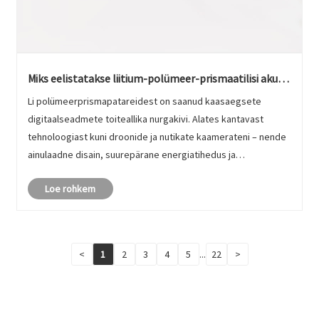
Miks eelistatakse liitium-polümeer-prismaatilisi akusid
silindriliste ja muude liitiumioonakude asemel
Li polümeerprismapatareidest on saanud kaasaegsete
digitaalseadmete toiteallika nurgakivi. Alates kantavast
tehnoloogiast kuni droonide ja nutikate kaamerateni – nende
ainulaadne disain, suurepärane energiatihedus ja
kohandatavad vormingud muudavad need väga nõutuks.
Loe rohkem
<
1
2
3
4
5
...
22
>