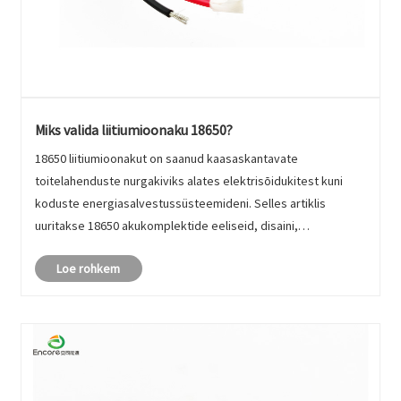
Miks valida liitiumioonaku 18650?
18650 liitiumioonakut on saanud kaasaskantavate
toitelahenduste nurgakiviks alates elektrisõidukitest kuni
koduste energiasalvestussüsteemideni. Selles artiklis
uuritakse 18650 akukomplektide eeliseid, disaini,
ohutusmeetmeid ja rakendusi, käsitledes samas klientide
Loe rohkem
levinud valupunkte. Mõistes, kuid......