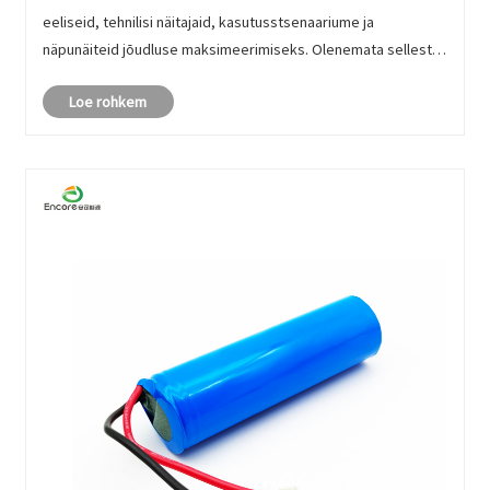
eeliseid, tehnilisi näitajaid, kasutusstsenaariume ja
näpunäiteid jõudluse maksimeerimiseks. Olenemata sellest,
kas olete lõppkasutaja või seadme tootja, võib 1000 mAh aku
Loe rohkem
nüansside mõist......