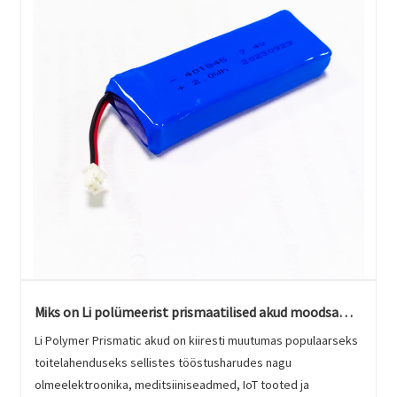
Miks on Li polümeerist prismaatilised akud moodsa
elektroonika jaoks eelistatud toitelahendus?
Li Polymer Prismatic akud on kiiresti muutumas populaarseks
toitelahenduseks sellistes tööstusharudes nagu
olmeelektroonika, meditsiiniseadmed, IoT tooted ja