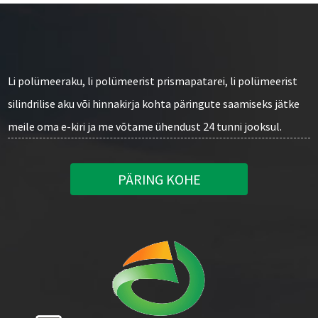
Li polümeeraku, li polümeerist prismapatarei, li polümeerist
silindrilise aku või hinnakirja kohta päringute saamiseks jätke
meile oma e-kiri ja me võtame ühendust 24 tunni jooksul.
PÄRING KOHE