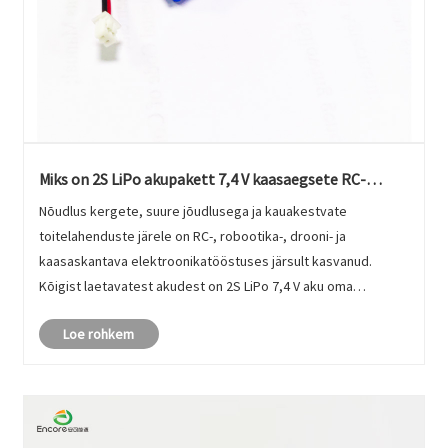
Miks on 2S LiPo akupakett 7,4 V kaasaegsete RC-
seadmete jaoks hädavajalik?
Nõudlus kergete, suure jõudlusega ja kauakestvate
toitelahenduste järele on RC-, robootika-, drooni- ja
kaasaskantava elektroonikatööstuses järsult kasvanud.
Kõigist laetavatest akudest on 2S LiPo 7,4 V aku oma
võimsuse tasakaalu, kompaktse suuruse ja tõhususe tõttu
Loe rohkem
muutunud üheks enim kasutatavaks ......