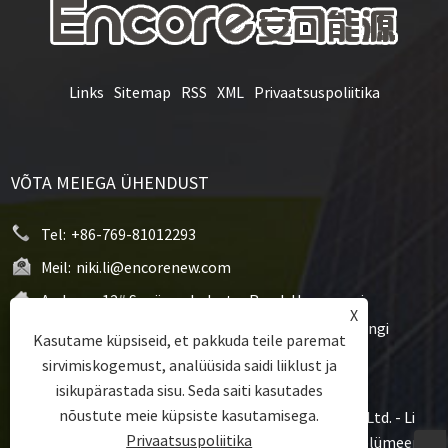
Links
Sitemap
RSS
XML
Privaatsuspoliitika
VÕTA MEIEGA ÜHENDUST
Tel:
+86-769-81012293
Meil:
niki.li@encorenew.com
Aadress:
12# Sanjiang Industry Road, Hengquani
X
kogukond, Hengli linn, Dongguani linn, Guangdongi
Kasutame küpsiseid, et pakkuda teile paremat
provints, Hiina
sirvimiskogemust, analüüsida saidi liiklust ja
isikupärastada sisu. Seda saiti kasutades
nõustute meie küpsiste kasutamisega.
Autoriõigus © 2022 Dongguan Encore Energy Co.,Ltd. - Li
Privaatsuspoliitika
polümeeraku, Li polümeerist prismaatiline aku, Li polümeerist