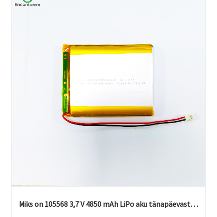
Miks on 105568 3,7 V 4850 mAh LiPo aku tänapäevaste
seadmete eelistatud toitelahendus?