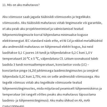
11. Mis on aku mahutavus?
Aku võimsuse saab jagada tüübisildi võimsuseks ja tegelikuks
võimsuseks. Aku tüübisildi mahutavus viitab tingimusele või garantiile,
et aku peab aku projekteerimisel ja valmistamisel teatud
tühjenemistingimuste korral tühjendama minimaalse koguse
elektrienergiat. IEC standard näeb ette, et Ni Cd ja nikkel-metallhüdriid
aku andmesildi mahutavus on tühjenenud elektri kogus, kui neid
laaditakse 0,1 C juures 16 tundi ja tühjendatakse 0,2 C kuni 1,0 V
temperatuuril 20 ℃ ± 5 ℃, väljendatuna C5. Liitium-ioonakusid tuleb
laadida 3 tundi normaaltemperatuuri, konstantse voolu (1C) –
konstantse pinge (4,2V) juhtimisega laadimistingimustes ja seejärel
tühjendada 0,2C kuni 2,75V, mis on selle andmesildi võimsusega. Aku
tegelik võimsus viitab aku tegelikule võimsusele teatud
tühjenemistingimustes, mida mõjutavad peamiselt tühjenemiskiirus ja
temperatuur (nii rangelt võttes peaks aku mahutavus täpsustama
laadimis- ja tühjenemistingimusi). Aku mahu ühikud on Ah, mAh
(1Ah=1000mAh)