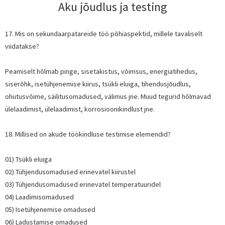
Aku jõudlus ja t
esting
17. Mis on sekundaarpatareide töö põhiaspektid, millele tavaliselt
viidatakse?
Peamiselt hõlmab pinge, sisetakistus, võimsus, energiatihedus,
siserõhk, isetühjenemise kiirus, tsükli eluiga, tihendusjõudlus,
ohutusvõime, säilitusomadused, välimus jne. Muud tegurid hõlmavad
ülelaadimist, ülelaadimist, korrosioonikindlust jne.
18. Millised on akude töökindluse testimise elemendid?
01) Tsükli eluiga
02) Tühjendusomadused erinevatel kiirustel
03) Tühjendusomadused erinevatel temperatuuridel
04) Laadimisomadused
05) Isetühjenemise omadused
06) Ladustamise omadused