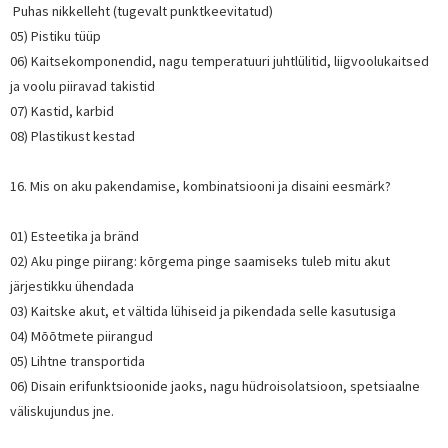
Puhas nikkelleht (tugevalt punktkeevitatud)
05) Pistiku tüüp
06) Kaitsekomponendid, nagu temperatuuri juhtlülitid, liigvoolukaitsed
ja voolu piiravad takistid
07) Kastid, karbid
08) Plastikust kestad
16. Mis on aku pakendamise, kombinatsiooni ja disaini eesmärk?
01) Esteetika ja bränd
02) Aku pinge piirang: kõrgema pinge saamiseks tuleb mitu akut
järjestikku ühendada
03) Kaitske akut, et vältida lühiseid ja pikendada selle kasutusiga
04) Mõõtmete piirangud
05) Lihtne transportida
06) Disain erifunktsioonide jaoks, nagu hüdroisolatsioon, spetsiaalne
väliskujundus jne.