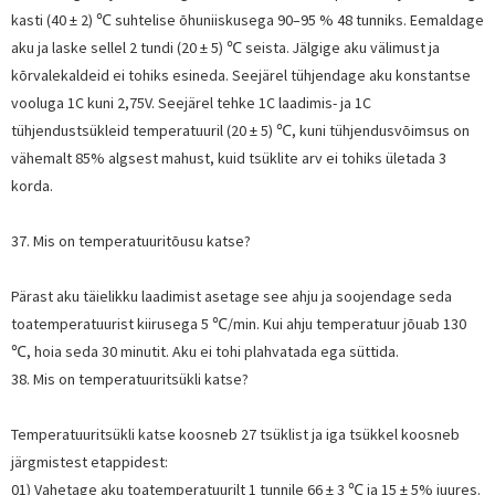
kasti (40 ± 2) ℃ suhtelise õhuniiskusega 90–95 % 48 tunniks. Eemaldage
aku ja laske sellel 2 tundi (20 ± 5) ℃ seista. Jälgige aku välimust ja
kõrvalekaldeid ei tohiks esineda. Seejärel tühjendage aku konstantse
vooluga 1C kuni 2,75V. Seejärel tehke 1C laadimis- ja 1C
tühjendustsükleid temperatuuril (20 ± 5) ℃, kuni tühjendusvõimsus on
vähemalt 85% algsest mahust, kuid tsüklite arv ei tohiks ületada 3
korda.
37. Mis on temperatuuritõusu katse?
Pärast aku täielikku laadimist asetage see ahju ja soojendage seda
toatemperatuurist kiirusega 5 ℃/min. Kui ahju temperatuur jõuab 130
℃, hoia seda 30 minutit. Aku ei tohi plahvatada ega süttida.
38. Mis on temperatuuritsükli katse?
Temperatuuritsükli katse koosneb 27 tsüklist ja iga tsükkel koosneb
järgmistest etappidest:
01) Vahetage aku toatemperatuurilt 1 tunnile 66 ± 3 ℃ ja 15 ± 5% juures.