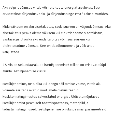
Aku väljundvõimsus viitab võimele toota energiat ajaühikus. See
arvutatakse tühjendusvoolu I ja tühjenduspinge P=U * I alusel vattides.
Mida väiksem on aku sisetakistus, seda suurem on väljundvõimsus. Aku
sisetakistus peaks olema väiksem kui elektriseadme sisetakistus,
vastasel juhul on ka aku enda tarbitav võimsus suurem kui
elektriseadme võimsus. See on ebaökonoomne ja võib akut
kahjustada.
27. Mis on sekundaarakude isetühjenemine? Milline on erinevat tüüpi
akude isetühjenemise kiirus?
Isetühjenemine, tuntud ka kui laengu säilitamise võime, viitab aku
võimele säilitada avatud vooluahela olekus teatud
keskkonnatingimustes salvestatud energiat. Üldiselt mõjutavad
isetühjenemist peamiselt tootmisprotsess, materjalid ja
ladustamistingimused. Isetühjenemine on üks peamisi parameetreid