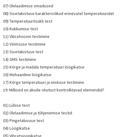
07) Ülelaadimise omadused
08) Sisetakistuse karakteristikud erinevatel temperatuuridel
09) Temperatuuritsükli test
10) Kukkumise test
11) Vibratsiooni testimine
12) Võimsuse testimine
13) Sisetakistuse test
14) GMS testimine
15) Kõrge ja madala temperatuuri löögikatse
16) Mehaaniline löögikatse
17) Kõrge temperatuuri ja niiskuse testimine
19. Millised on akude ohutust kontrollitavad elemendid?
01) Lühise test
02) Ülelaadimise ja tühjenemise testid
03) Pingetaluvuse test
04) Löögikatse
05) Vibratsioonikatse