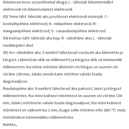
liitiumiooni koos sisseehitatud akuga; L - tähistab liitiummetallist
elektroodi või liitiumisulamist elektroodi.
03) Teine täht: tähistab aku positiivset elektroodi materjali. C -
koobaltipõhine elektrood; N - niklipõhine elektrood; M -
mangaanipõhine elektrood; V - vanaadiumipõhine elektrood.
04) Kolmas täht: tähistab aku kuju. R - silindriline aku; L - tähistab
ruudukujulist akut.
05) Arv: silindriline aku: 5 numbrit tähistavad vastavalt aku läbimõõtu ja
kõrgust. Läbimõõdu ühik on millimeetrit ja kõrguse ühik on kümnendik
millimeetrist. Kui mõne mõõtme läbimõõt või kõrgus on suurem või
võrdne 100 mm, tuleks nende kahe mõõtme vahele lisada
diagonaaljoon.
Ruudukujuline aku: 6 numbrit tähistavad aku paksust, laiust ja kõrgust
millimeetrites. Kui mõni kolmest mõõtmest on suurem või võrdne 100
mm, tuleks mõõtmete vahele lisada diagonaaljoon; Kui mõni kolmest
mõõtmest on väiksem kui 1 mm, lisage selle mõõtme ette täht "t", mida
mõõdetakse kümnendikku millimeetrites.
Näiteks,