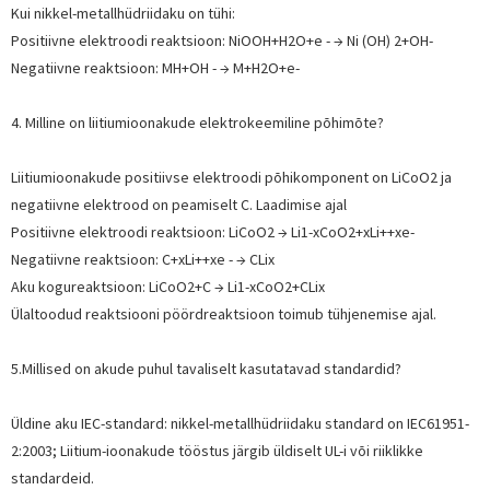
Kui nikkel-metallhüdriidaku on tühi:
Positiivne elektroodi reaktsioon: NiOOH+H2O+e - → Ni (OH) 2+OH-
Negatiivne reaktsioon: MH+OH - → M+H2O+e-
4. Milline on liitiumioonakude elektrokeemiline põhimõte?
Liitiumioonakude positiivse elektroodi põhikomponent on LiCoO2 ja
negatiivne elektrood on peamiselt C. Laadimise ajal
Positiivne elektroodi reaktsioon: LiCoO2 → Li1-xCoO2+xLi++xe-
Negatiivne reaktsioon: C+xLi++xe - → CLix
Aku kogureaktsioon: LiCoO2+C → Li1-xCoO2+CLix
Ülaltoodud reaktsiooni pöördreaktsioon toimub tühjenemise ajal.
5.Millised on akude puhul tavaliselt kasutatavad standardid?
Üldine aku IEC-standard: nikkel-metallhüdriidaku standard on IEC61951-
2:2003; Liitium-ioonakude tööstus järgib üldiselt UL-i või riiklikke
standardeid.