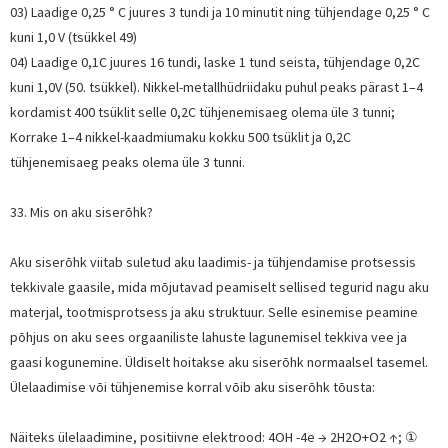
03) Laadige 0,25 ° C juures 3 tundi ja 10 minutit ning tühjendage 0,25 ° C
kuni 1,0 V (tsükkel 49)
04) Laadige 0,1C juures 16 tundi, laske 1 tund seista, tühjendage 0,2C
kuni 1,0V (50. tsükkel). Nikkel-metallhüdriidaku puhul peaks pärast 1–4
kordamist 400 tsüklit selle 0,2C tühjenemisaeg olema üle 3 tunni;
Korrake 1–4 nikkel-kaadmiumaku kokku 500 tsüklit ja 0,2C
tühjenemisaeg peaks olema üle 3 tunni.
33. Mis on aku siserõhk?
Aku siserõhk viitab suletud aku laadimis- ja tühjendamise protsessis
tekkivale gaasile, mida mõjutavad peamiselt sellised tegurid nagu aku
materjal, tootmisprotsess ja aku struktuur. Selle esinemise peamine
põhjus on aku sees orgaaniliste lahuste lagunemisel tekkiva vee ja
gaasi kogunemine. Üldiselt hoitakse aku siserõhk normaalsel tasemel.
Ülelaadimise või tühjenemise korral võib aku siserõhk tõusta:
Näiteks ülelaadimine, positiivne elektrood: 4OH -4e → 2H2O+O2 ↑; ①