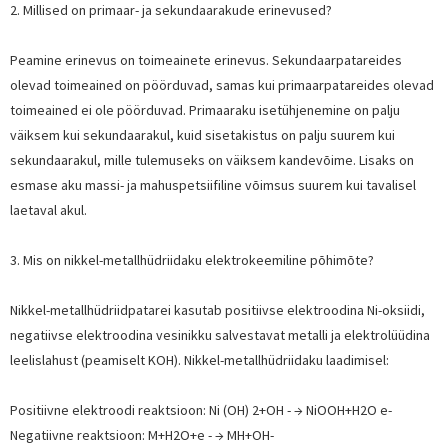
2. Millised on primaar- ja sekundaarakude erinevused?
Peamine erinevus on toimeainete erinevus. Sekundaarpatareides
olevad toimeained on pöörduvad, samas kui primaarpatareides olevad
toimeained ei ole pöörduvad. Primaaraku isetühjenemine on palju
väiksem kui sekundaarakul, kuid sisetakistus on palju suurem kui
sekundaarakul, mille tulemuseks on väiksem kandevõime. Lisaks on
esmase aku massi- ja mahuspetsiifiline võimsus suurem kui tavalisel
laetaval akul.
3. Mis on nikkel-metallhüdriidaku elektrokeemiline põhimõte?
Nikkel-metallhüdriidpatarei kasutab positiivse elektroodina Ni-oksiidi,
negatiivse elektroodina vesinikku salvestavat metalli ja elektrolüüdina
leelislahust (peamiselt KOH). Nikkel-metallhüdriidaku laadimisel:
Positiivne elektroodi reaktsioon: Ni (OH) 2+OH - → NiOOH+H2O e-
Negatiivne reaktsioon: M+H2O+e - → MH+OH-