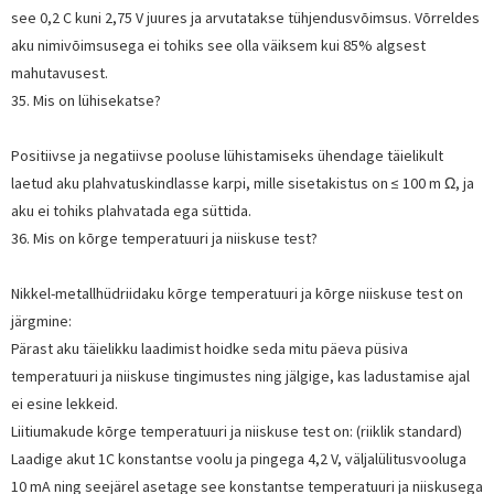
see 0,2 C kuni 2,75 V juures ja arvutatakse tühjendusvõimsus. Võrreldes
aku nimivõimsusega ei tohiks see olla väiksem kui 85% algsest
mahutavusest.
35. Mis on lühisekatse?
Positiivse ja negatiivse pooluse lühistamiseks ühendage täielikult
laetud aku plahvatuskindlasse karpi, mille sisetakistus on ≤ 100 m Ω, ja
aku ei tohiks plahvatada ega süttida.
36. Mis on kõrge temperatuuri ja niiskuse test?
Nikkel-metallhüdriidaku kõrge temperatuuri ja kõrge niiskuse test on
järgmine:
Pärast aku täielikku laadimist hoidke seda mitu päeva püsiva
temperatuuri ja niiskuse tingimustes ning jälgige, kas ladustamise ajal
ei esine lekkeid.
Liitiumakude kõrge temperatuuri ja niiskuse test on: (riiklik standard)
Laadige akut 1C konstantse voolu ja pingega 4,2 V, väljalülitusvooluga
10 mA ning seejärel asetage see konstantse temperatuuri ja niiskusega