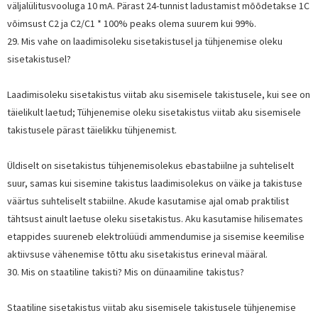
väljalülitusvooluga 10 mA. Pärast 24-tunnist ladustamist mõõdetakse 1C
võimsust C2 ja C2/C1 * 100% peaks olema suurem kui 99%.
29. Mis vahe on laadimisoleku sisetakistusel ja tühjenemise oleku
sisetakistusel?
Laadimisoleku sisetakistus viitab aku sisemisele takistusele, kui see on
täielikult laetud; Tühjenemise oleku sisetakistus viitab aku sisemisele
takistusele pärast täielikku tühjenemist.
Üldiselt on sisetakistus tühjenemisolekus ebastabiilne ja suhteliselt
suur, samas kui sisemine takistus laadimisolekus on väike ja takistuse
väärtus suhteliselt stabiilne. Akude kasutamise ajal omab praktilist
tähtsust ainult laetuse oleku sisetakistus. Aku kasutamise hilisemates
etappides suureneb elektrolüüdi ammendumise ja sisemise keemilise
aktiivsuse vähenemise tõttu aku sisetakistus erineval määral.
30. Mis on staatiline takisti? Mis on dünaamiline takistus?
Staatiline sisetakistus viitab aku sisemisele takistusele tühjenemise