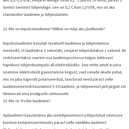
aku 0,2–1,0 V/tk, seejärel laadige seda 0,1 °C juures 16 tundi, pärast 1-
tunnist seismist tühjendage. see on 0,2 C kuni 1,0 V/tk, mis on aku
standardne laadimine ja tühjendamine.
22. Mis on impulsslaadimine? Milline on mõju aku jõudlusele?
Impulsslaadimine kasutab tavaliselt laadimise ja tühjendamise
meetodit, st laaditakse 5 sekundit, seejärel tühjendatakse 1 sekund. Nii
redutseeritakse suurem osa laadimisprotsessi käigus tekkivast
hapnikust tühjendusimpulsi all elektrolüüdiks. See mitte ainult ei piira
sisemise elektrolüüdi gaasistamise kogust, vaid vanade akude puhul,
mis on juba tugevalt polariseeritud, taastuvad need pärast selle
laadimismeetodi kasutamist 5-10 laadimis- ja tühjenemist järk-järgult või
lähenevad oma esialgsele võimsusele.
23. Mis on Trickle laadimine?
Ajulaadimist kasutatakse aku isetühjenemisest põhjustatud võimsuse
kaotuse kompenseerimiseks pärast selle täielikku laadimist.