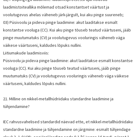
laadimistoiteallika mõlemad otsad konstantset väärtust ja
voolutugevus ahelas väheneb järk-järgult, kui aku pinge suureneb;
03) Püsivoolu ja pideva pinge laadimine: akut laaditakse esmalt
konstantse vooluga (CC). Kui aku pinge tõuseb teatud väärtuseni, jääb
pinge muutumatuks (CV) ja voolutugevus vooluringis väheneb väga
väikese väärtuseni, kaldudes lõpuks nullini.
Liitiumakude laadimisviis:
Püsivoolu ja pideva pinge laadimine: akut laaditakse esmalt konstantse
vooluga (CC). Kui aku pinge tõuseb teatud väärtuseni, jääb pinge
muutumatuks (CV) ja voolutugevus vooluringis väheneb väga väikese
väärtuseni, kaldudes lõpuks nullini.
21. Milline on nikkel-metallhüdriidaku standardne laadimine ja
tühjendamine?
IEC rahvusvahelised standardid näevad ette, et nikkel-metallhüdriidaku
standardne laadimine ja tühjendamine on järgmine: esmalt tühjendage