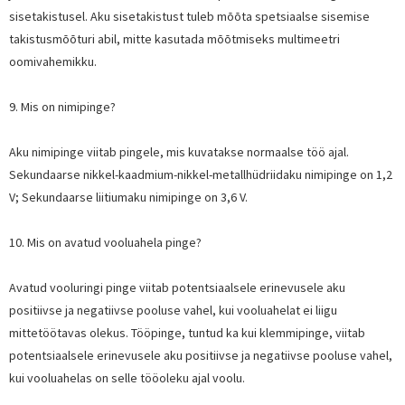
sisetakistusel. Aku sisetakistust tuleb mõõta spetsiaalse sisemise
takistusmõõturi abil, mitte kasutada mõõtmiseks multimeetri
oomivahemikku.
9. Mis on nimipinge?
Aku nimipinge viitab pingele, mis kuvatakse normaalse töö ajal.
Sekundaarse nikkel-kaadmium-nikkel-metallhüdriidaku nimipinge on 1,2
V; Sekundaarse liitiumaku nimipinge on 3,6 V.
10. Mis on avatud vooluahela pinge?
Avatud vooluringi pinge viitab potentsiaalsele erinevusele aku
positiivse ja negatiivse pooluse vahel, kui vooluahelat ei liigu
mittetöötavas olekus. Tööpinge, tuntud ka kui klemmipinge, viitab
potentsiaalsele erinevusele aku positiivse ja negatiivse pooluse vahel,
kui vooluahelas on selle tööoleku ajal voolu.