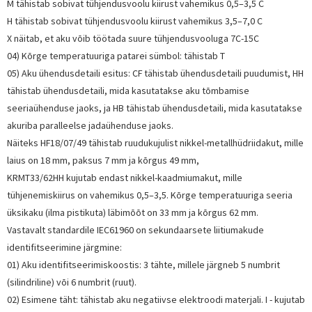
M tähistab sobivat tühjendusvoolu kiirust vahemikus 0,5–3,5 C
H tähistab sobivat tühjendusvoolu kiirust vahemikus 3,5–7,0 C
X näitab, et aku võib töötada suure tühjendusvooluga 7C-15C
04) Kõrge temperatuuriga patarei sümbol: tähistab T
05) Aku ühendusdetaili esitus: CF tähistab ühendusdetaili puudumist, HH
tähistab ühendusdetaili, mida kasutatakse aku tõmbamise
seeriaühenduse jaoks, ja HB tähistab ühendusdetaili, mida kasutatakse
akuriba paralleelse jadaühenduse jaoks.
Näiteks HF18/07/49 tähistab ruudukujulist nikkel-metallhüdriidakut, mille
laius on 18 mm, paksus 7 mm ja kõrgus 49 mm,
KRMT33/62HH kujutab endast nikkel-kaadmiumakut, mille
tühjenemiskiirus on vahemikus 0,5–3,5. Kõrge temperatuuriga seeria
üksikaku (ilma pistikuta) läbimõõt on 33 mm ja kõrgus 62 mm.
Vastavalt standardile IEC61960 on sekundaarsete liitiumakude
identifitseerimine järgmine:
01) Aku identifitseerimiskoostis: 3 tähte, millele järgneb 5 numbrit
(silindriline) või 6 numbrit (ruut).
02) Esimene täht: tähistab aku negatiivse elektroodi materjali. I - kujutab