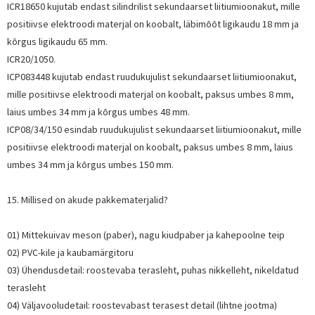
ICR18650 kujutab endast silindrilist sekundaarset liitiumioonakut, mille
positiivse elektroodi materjal on koobalt, läbimõõt ligikaudu 18 mm ja
kõrgus ligikaudu 65 mm.
ICR20/1050.
ICP083448 kujutab endast ruudukujulist sekundaarset liitiumioonakut,
mille positiivse elektroodi materjal on koobalt, paksus umbes 8 mm,
laius umbes 34 mm ja kõrgus umbes 48 mm.
ICP08/34/150 esindab ruudukujulist sekundaarset liitiumioonakut, mille
positiivse elektroodi materjal on koobalt, paksus umbes 8 mm, laius
umbes 34 mm ja kõrgus umbes 150 mm.
15. Millised on akude pakkematerjalid?
01) Mittekuivav meson (paber), nagu kiudpaber ja kahepoolne teip
02) PVC-kile ja kaubamärgitoru
03) Ühendusdetail: roostevaba terasleht, puhas nikkelleht, nikeldatud
terasleht
04) Väljavooludetail: roostevabast terasest detail (lihtne jootma)