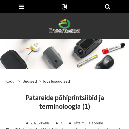
Kodu
>
Uudised
>
Tööstusuudised
Patareide põhiprintsiibid ja
terminoloogia (1)
●
2023-06-08
●
7
●
Jäta mulle sõnum