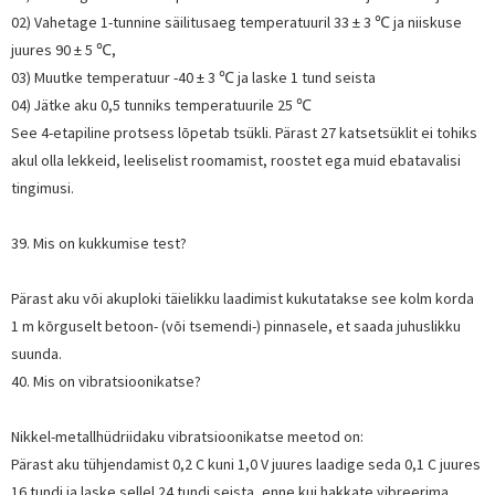
02) Vahetage 1-tunnine säilitusaeg temperatuuril 33 ± 3 ℃ ja niiskuse
juures 90 ± 5 ℃,
03) Muutke temperatuur -40 ± 3 ℃ ja laske 1 tund seista
04) Jätke aku 0,5 tunniks temperatuurile 25 ℃
See 4-etapiline protsess lõpetab tsükli. Pärast 27 katsetsüklit ei tohiks
akul olla lekkeid, leeliselist roomamist, roostet ega muid ebatavalisi
tingimusi.
39. Mis on kukkumise test?
Pärast aku või akuploki täielikku laadimist kukutatakse see kolm korda
1 m kõrguselt betoon- (või tsemendi-) pinnasele, et saada juhuslikku
suunda.
40. Mis on vibratsioonikatse?
Nikkel-metallhüdriidaku vibratsioonikatse meetod on:
Pärast aku tühjendamist 0,2 C kuni 1,0 V juures laadige seda 0,1 C juures
16 tundi ja laske sellel 24 tundi seista, enne kui hakkate vibreerima