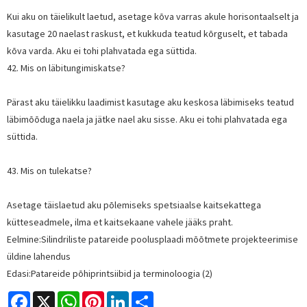
Kui aku on täielikult laetud, asetage kõva varras akule horisontaalselt ja
kasutage 20 naelast raskust, et kukkuda teatud kõrguselt, et tabada
kõva varda. Aku ei tohi plahvatada ega süttida.
42. Mis on läbitungimiskatse?
Pärast aku täielikku laadimist kasutage aku keskosa läbimiseks teatud
läbimõõduga naela ja jätke nael aku sisse. Aku ei tohi plahvatada ega
süttida.
43. Mis on tulekatse?
Asetage täislaetud aku põlemiseks spetsiaalse kaitsekattega
kütteseadmele, ilma et kaitsekaane vahele jääks praht.
Eelmine:
Silindriliste patareide poolusplaadi mõõtmete projekteerimise
üldine lahendus
Edasi:
Patareide põhiprintsiibid ja terminoloogia (2)
Facebook
X
WhatsApp
Pinterest
LinkedIn
Share