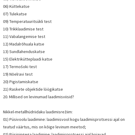
06) Küttekatse
07) Tulekatse
09) Temperatuuritsükli test
10) Trikklaadimise test
11) Vabalangemise test
12) Madalrõhuala katse
13) Sundlahenduskatse
15) Elektrikütteplaadi katse
17) Termošoki test
19) Nõelravi test
20) Pigistamiskatse
21) Raskete objektide löögikatse
20. Millised on levinumad laadimisviisid?
Nikkel-metallhüdriidaku laadimisrežiim:
01) Püsivoolu laadimine: laadimisvool kogu laadimisprotsessi ajal on
teatud väärtus, mis on kõige levinum meetod;
02) Püsipingega laadimine: laadimisprotsessi ajal hoiavad