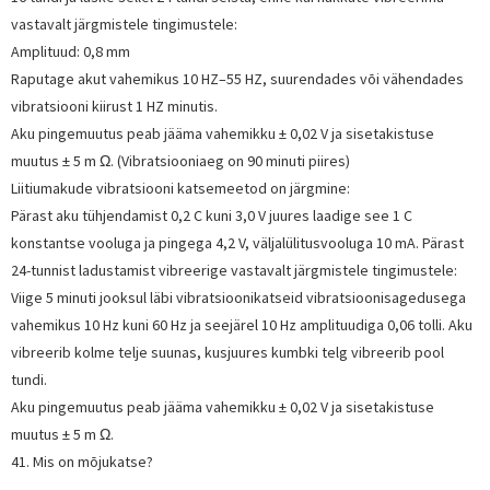
vastavalt järgmistele tingimustele:
Amplituud: 0,8 mm
Raputage akut vahemikus 10 HZ–55 HZ, suurendades või vähendades
vibratsiooni kiirust 1 HZ minutis.
Aku pingemuutus peab jääma vahemikku ± 0,02 V ja sisetakistuse
muutus ± 5 m Ω. (Vibratsiooniaeg on 90 minuti piires)
Liitiumakude vibratsiooni katsemeetod on järgmine:
Pärast aku tühjendamist 0,2 C kuni 3,0 V juures laadige see 1 C
konstantse vooluga ja pingega 4,2 V, väljalülitusvooluga 10 mA. Pärast
24-tunnist ladustamist vibreerige vastavalt järgmistele tingimustele:
Viige 5 minuti jooksul läbi vibratsioonikatseid vibratsioonisagedusega
vahemikus 10 Hz kuni 60 Hz ja seejärel 10 Hz amplituudiga 0,06 tolli. Aku
vibreerib kolme telje suunas, kusjuures kumbki telg vibreerib pool
tundi.
Aku pingemuutus peab jääma vahemikku ± 0,02 V ja sisetakistuse
muutus ± 5 m Ω.
41. Mis on mõjukatse?