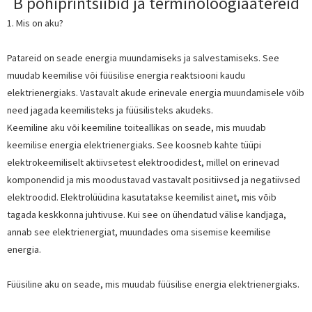
B põhiprintsiibid ja terminoloogia
atereid
1. Mis on aku?
Patareid on seade energia muundamiseks ja salvestamiseks. See
muudab keemilise või füüsilise energia reaktsiooni kaudu
elektrienergiaks. Vastavalt akude erinevale energia muundamisele võib
need jagada keemilisteks ja füüsilisteks akudeks.
Keemiline aku või keemiline toiteallikas on seade, mis muudab
keemilise energia elektrienergiaks. See koosneb kahte tüüpi
elektrokeemiliselt aktiivsetest elektroodidest, millel on erinevad
komponendid ja mis moodustavad vastavalt positiivsed ja negatiivsed
elektroodid. Elektrolüüdina kasutatakse keemilist ainet, mis võib
tagada keskkonna juhtivuse. Kui see on ühendatud välise kandjaga,
annab see elektrienergiat, muundades oma sisemise keemilise
energia.
Füüsiline aku on seade, mis muudab füüsilise energia elektrienergiaks.