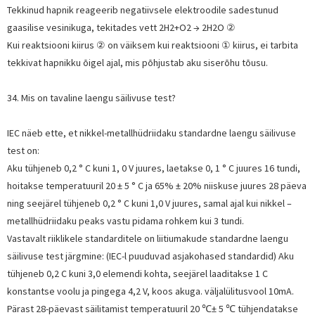
Tekkinud hapnik reageerib negatiivsele elektroodile sadestunud
gaasilise vesinikuga, tekitades vett 2H2+O2 → 2H2O ②
Kui reaktsiooni kiirus ② on väiksem kui reaktsiooni ① kiirus, ei tarbita
tekkivat hapnikku õigel ajal, mis põhjustab aku siserõhu tõusu.
34. Mis on tavaline laengu säilivuse test?
IEC näeb ette, et nikkel-metallhüdriidaku standardne laengu säilivuse
test on:
Aku tühjeneb 0,2 ° C kuni 1, 0 V juures, laetakse 0, 1 ° C juures 16 tundi,
hoitakse temperatuuril 20 ± 5 ° C ja 65% ± 20% niiskuse juures 28 päeva
ning seejärel tühjeneb 0,2 ° C kuni 1,0 V juures, samal ajal kui nikkel –
metallhüdriidaku peaks vastu pidama rohkem kui 3 tundi.
Vastavalt riiklikele standarditele on liitiumakude standardne laengu
säilivuse test järgmine: (IEC-l puuduvad asjakohased standardid) Aku
tühjeneb 0,2 C kuni 3,0 elemendi kohta, seejärel laaditakse 1 C
konstantse voolu ja pingega 4,2 V, koos akuga. väljalülitusvool 10mA.
Pärast 28-päevast säilitamist temperatuuril 20 ℃± 5 ℃ tühjendatakse