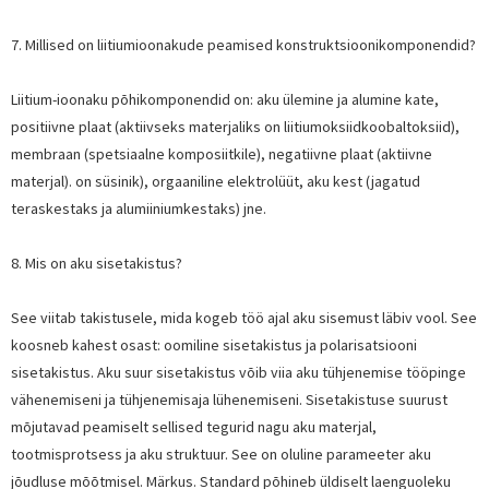
7. Millised on liitiumioonakude peamised konstruktsioonikomponendid?
Liitium-ioonaku põhikomponendid on: aku ülemine ja alumine kate,
positiivne plaat (aktiivseks materjaliks on liitiumoksiidkoobaltoksiid),
membraan (spetsiaalne komposiitkile), negatiivne plaat (aktiivne
materjal). on süsinik), orgaaniline elektrolüüt, aku kest (jagatud
teraskestaks ja alumiiniumkestaks) jne.
8. Mis on aku sisetakistus?
See viitab takistusele, mida kogeb töö ajal aku sisemust läbiv vool. See
koosneb kahest osast: oomiline sisetakistus ja polarisatsiooni
sisetakistus. Aku suur sisetakistus võib viia aku tühjenemise tööpinge
vähenemiseni ja tühjenemisaja lühenemiseni. Sisetakistuse suurust
mõjutavad peamiselt sellised tegurid nagu aku materjal,
tootmisprotsess ja aku struktuur. See on oluline parameeter aku
jõudluse mõõtmisel. Märkus. Standard põhineb üldiselt laenguoleku