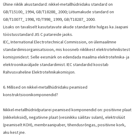
Ühine riiklik akustandard: nikkel-metallhüdriidaku standard on
GB/T15100_ 1994, GB/T18288_ 2000; Liitiumakude standard on
GB/T10077_ 1998, YD/T998_ 1999, GB/T18287_ 2000.
Lisaks on tavaliselt kasutatavate akude standardite hulgas ka Jaapani
tööstusstandard JIS C patareide jaoks.
IEC, International Electrotechnical Commission, on ülemaailmne
standardimisorganisatsioon, mis koosneb riiklikest elektrotehnilistest
komisjonidest. Selle eesmärk on edendada maailma elektrotehnika- ja
elektroonikaväljade standardimist. IEC standardid koostab
Rahvusvaheline Elektrotehnikakomisjon.
6. Millised on nikkel-metallhüdriidaku peamised
konstruktsioonikomponendid?
Nikkel-metallhüdriidpatarei peamised komponendid on: positiivne plaat
(nikkeloksiid), negatiivne plaat (vesinikku säilitav sulam), elektrolüüt
(peamiselt KOH), membraanipaber, tihendusrõngas, positiivne kork,
aku kest jne.