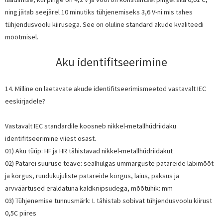
ning jätab seejärel 10 minutiks tühjenemiseks 3,6 V-ni mis tahes
tühjendusvoolu kiirusega. See on oluline standard akude kvaliteedi
mõõtmisel.
Aku identifitseerimine
14. Milline on laetavate akude identifitseerimismeetod vastavalt IEC
eeskirjadele?
Vastavalt IEC standardile koosneb nikkel-metallhüdriidaku
identifitseerimine viiest osast.
01) Aku tüüp: HF ja HR tähistavad nikkel-metallhüdriidakut
02) Patarei suuruse teave: sealhulgas ümmarguste patareide läbimõõt
ja kõrgus, ruudukujuliste patareide kõrgus, laius, paksus ja
arvväärtused eraldatuna kaldkriipsudega, mõõtühik: mm
03) Tühjenemise tunnusmärk: L tähistab sobivat tühjendusvoolu kiirust
0,5C piires