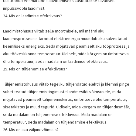
Ülaltoodud eesmärkide saavutamiseks kasutatakse tavaliselt
impulssvoolu laadimist.
24. Mis on laadimise efektiivsus?
Laadimistõhusus viitab selle mõõtmisele, mil määral aku
laadimisprotsessis tarbitud elektrienergia muundub aku salvestatud
keemiliseks energiaks. Seda mõjutavad peamiselt aku tööprotsess ja
aku töökeskkonna temperatuur. Üldiselt, mida kõrgem on ümbritseva
õhu temperatuur, seda madalam on laadimise efektiivsus.
25. Mis on tühjenemise efektiivsus?
Tühjenemistõhusus viitab tegeliku tühjendatud elektri ja klemmi pinge
suhet teatud tühjenemistingimustel andmesildi võimsusele, mida
mõjutavad peamiselt tühjenemiskiirus, ümbritseva õhu temperatuur,
sisetakistus ja muud tegurid. Üldiselt, mida kõrgem on tühjendusmäär,
seda madalam on tühjenemise efektiivsus. Mida madalam on
temperatuur, seda madalam on tühjendamise efektiivsus.
26. Mis on aku väljundvõimsus?