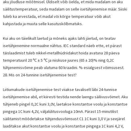
aku jõudluse mõõtmisel. Üldiselt võib öelda, et mida madalam on aku
säilitustemperatuur, seda madalam on selle isetühjenemise määr. Siiski
tuleb ka arvestada, et madal või kõrge temperatuur võib akut
kahjustada ja muuta selle kasutuskõlbmatuks.
Kui aku on täielikult laetud ja mõneks ajaks lahti jäetud, on teatav
isetühjenemine normaalne nähtus. IEC standard näeb ette, et pärast
täislaadimist tuleb nikkel-metallhüdriidakut hoida avatuna 28 päeva
temperatuuril 20 ℃ ± 5 ℃ ja niiskuse juures (65 ± 20)% ning 0,2C
tühjenemisvõime peab ulatuma 60 kraadini. % esialgsest võimsusest.
28. Mis on 24-tunnine isetühjenemise test?
Liitiumakude isetühjenemise test viiakse tavaliselt läbi 24-tunnise
isetühjenemise abil, et kiiresti testida nende laengu säilivusvõimet. Aku
tühjeneb pingel 0,2C kuni 3,0V, laetakse konstantse voolu ja konstantse
pingega 1C kuni 4,2V, väljalülitusvooluga 10mA. Pärast 15-minutilist
säilitamist mõõdetakse tühjendusvõimsust C1 1C kuni 3,0 V ja seejärel
laaditakse akut konstantse voolu ja konstantse pingega 1C kuni 4,2 V,