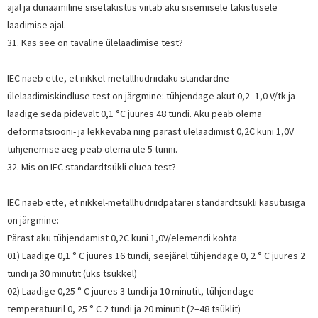
ajal ja dünaamiline sisetakistus viitab aku sisemisele takistusele
laadimise ajal.
31. Kas see on tavaline ülelaadimise test?
IEC näeb ette, et nikkel-metallhüdriidaku standardne
ülelaadimiskindluse test on järgmine: tühjendage akut 0,2–1,0 V/tk ja
laadige seda pidevalt 0,1 °C juures 48 tundi. Aku peab olema
deformatsiooni- ja lekkevaba ning pärast ülelaadimist 0,2C kuni 1,0V
tühjenemise aeg peab olema üle 5 tunni.
32. Mis on IEC standardtsükli eluea test?
IEC näeb ette, et nikkel-metallhüdriidpatarei standardtsükli kasutusiga
on järgmine:
Pärast aku tühjendamist 0,2C kuni 1,0V/elemendi kohta
01) Laadige 0,1 ° C juures 16 tundi, seejärel tühjendage 0, 2 ° C juures 2
tundi ja 30 minutit (üks tsükkel)
02) Laadige 0,25 ° C juures 3 tundi ja 10 minutit, tühjendage
temperatuuril 0, 25 ° C 2 tundi ja 20 minutit (2–48 tsüklit)