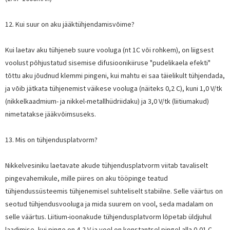
12. Kui suur on aku jääktühjendamisvõime?
Kui laetav aku tühjeneb suure vooluga (nt 1C või rohkem), on liigsest
voolust põhjustatud sisemise difusioonikiiruse "pudelikaela efekti"
tõttu aku jõudnud klemmi pingeni, kui mahtu ei saa täielikult tühjendada,
ja võib jätkata tühjenemist väikese vooluga (näiteks 0,2 C), kuni 1,0 V/tk
(nikkelkaadmium- ja nikkel-metallhüdriidaku) ja 3,0 V/tk (liitiumakud)
nimetatakse jääkvõimsuseks.
13. Mis on tühjendusplatvorm?
Nikkelvesiniku laetavate akude tühjendusplatvorm viitab tavaliselt
pingevahemikule, mille piires on aku tööpinge teatud
tühjendussüsteemis tühjenemisel suhteliselt stabiilne. Selle väärtus on
seotud tühjendusvooluga ja mida suurem on vool, seda madalam on
selle väärtus. Liitium-ioonakude tühjendusplatvorm lõpetab üldjuhul
laadimise, kui pinge on 4,2 V ja vool on konstantsel pingel alla 0,01 C,