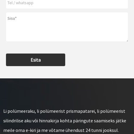
Esita
Li polümeeraku, li polümeerist prismapatarei, li polümeerist
silindrilise aku või hinnakirja kohta päringute saamiseks jätke
meile oma e-kiri ja me võtame ühendust 24 tunni jooksul.