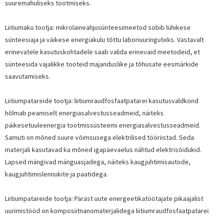
suuremahuliseks tootmiseks.
Liitiumaku tootja: mikrolaineahjusünteesimeetod sobib lühikese
sünteesiaja ja väikese energiakulu tõttu laboriuuringuteks. Vastavalt
erinevatele kasutuskohtadele saab valida erinevaid meetodeid, et
sünteesida vajalikke tooteid majanduslike ja tõhusate eesmärkide
saavutamiseks.
Liitiumpatareide tootja: liitiumraudfosfaatpatarei kasutusvaldkond
hõlmab peamiselt energiasalvestusseadmeid, näiteks
päikesetuuleenergia tootmissüsteemi energiasalvestusseadmeid.
Samuti on mõned suure võimsusega elektrilised tööriistad. Seda
materjali kasutavad ka mõned igapäevaelus nähtud elektrisõidukid.
Lapsed mängivad mänguasjadega, näiteks kaugjuhtimisautode,
kaugjuhtimislennukite ja paatidega.
Liitiumpatareide tootja: Pärast uute energeetikatöötajate pikaajalist
uurimistööd on komposiitnanomaterjalidega liitiumraudfosfaatpatarei