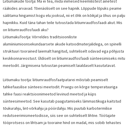
Liitiumakude tootja: Ma ei tea, mida inimesed keemilistest ainetest
rääkides arvavad. Tõenäoliselt on see hapnik. Lõppude lõpuks peame
säilitama hingamist kogu elu jooksul, nii et õhk on kõikjal ja õhus on palju
hapnikku. Kuid täna tahan teile tutvustada liitiumraudfosfaadi akut. Mis
on liitiumraudfosfaadi aku?
Liitiumaku
Tootja: Võrreldes traditsiooniliste
alumiiniumioonsekundaarsete akude katoodmaterjalidega, on spinelli
struktuuri toorained laiemalt hangitud, suhteliselt odavad ega põhjusta
keskkonnareostust. Üldiselt on liitiumraudfosfaadi sünteesimiseks mitu
meetodit. Järgmisena tutvustan peamiselt laialdaselt kasutatavat.
Liitiumaku tootja: liitiumraudfosfaatpatarei mõistab peamiselt
tahkefaasilise sünteesi meetodit. Praegu on kõrge temperatuuriga
tahke faasi reaktsioonimeetod levinud meetod ja küps
sünteesimeetod. See kasutab paagutamiseks lämmastikuga kaitstud
tõukurahju, lint-võrkahju ja pöördahju. Mis puutub karbotermilise
redutseerimismeetodisse, siis see on suhteliselt lihtne. Töötajate
tööprotsess on lihtsam ja tooraine hind on madal, mis sobib tehastes