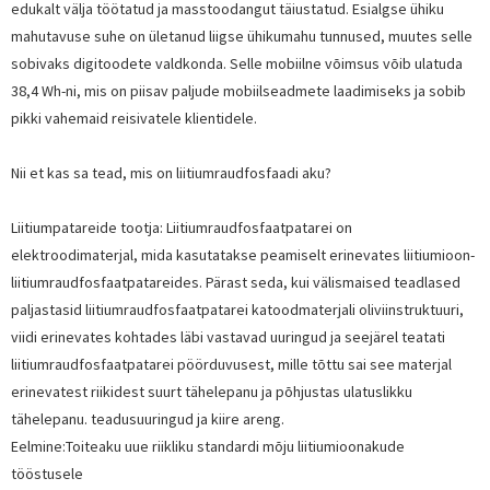
edukalt välja töötatud ja masstoodangut täiustatud. Esialgse ühiku
mahutavuse suhe on ületanud liigse ühikumahu tunnused, muutes selle
sobivaks digitoodete valdkonda. Selle mobiilne võimsus võib ulatuda
38,4 Wh-ni, mis on piisav paljude mobiilseadmete laadimiseks ja sobib
pikki vahemaid reisivatele klientidele.
Nii et kas sa tead, mis on liitiumraudfosfaadi aku?
Liitiumpatareide tootja: Liitiumraudfosfaatpatarei on
elektroodimaterjal, mida kasutatakse peamiselt erinevates liitiumioon-
liitiumraudfosfaatpatareides. Pärast seda, kui välismaised teadlased
paljastasid liitiumraudfosfaatpatarei katoodmaterjali oliviinstruktuuri,
viidi erinevates kohtades läbi vastavad uuringud ja seejärel teatati
liitiumraudfosfaatpatarei pöörduvusest, mille tõttu sai see materjal
erinevatest riikidest suurt tähelepanu ja põhjustas ulatuslikku
tähelepanu. teadusuuringud ja kiire areng.
Eelmine:
Toiteaku uue riikliku standardi mõju liitiumioonakude
tööstusele