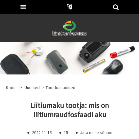
Kodu
>
Uudised
>
Tööstusuudised
Liitiumaku tootja: mis on
liitiumraudfosfaadi aku
●
2022-11-15
●
15
●
Jäta mulle sõnum