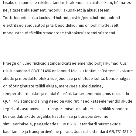
Lisaks on kuue uue riikliku standardi rakendusala ulatuslikum, hõlmates
nelja taset: akuelement, moodul, akupakett ja akusüsteem.
Tootetüüpide hulka kuuluvad hübriid, pistik-/pistikhübriid, puhtalt
elektrilised sõiduautod ja tarbesõidukid, mis on põhimõtteliselt
moodustanud täieliku standardse toiteakusüsteemi süsteemi.
Praegu on uued riiklikud standardkatseelemendid põhjalikumad. Uus
riiklik standard GB/T 3148X on loonud täieliku testimissüsteemi üksikute
akude ja moodulite elektrilise jõudluse ja ohutuse kohta. Nende hulgas
on töötingimuste tsükli eluiga, merevees sukeldumine,
temperatuuritsükkel ja madal õhurõhk katseelemendid, mis ei sisaldu
QC/T 743 standardis ning need on vaid rutiinsed katseelemendid akude
tegelikul kasutamisel ja transportimisel. näitab, et uus riiklik standard
keskendub akude tegeliku kasutamise ja transpordivõime
simuleerimisele, peegeldades uue riikliku standardi muret akude
kasutamise ja transpordivõime pärast. Uus riiklik standard GB/T31487. X