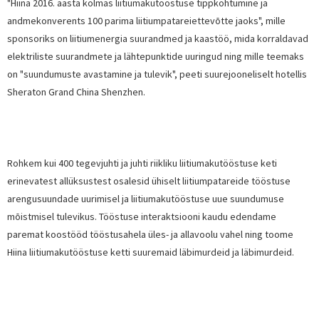
"Hiina 2016. aasta kolmas liitiumakutööstuse tippkohtumine ja
andmekonverents 100 parima liitiumpatareiettevõtte jaoks", mille
sponsoriks on liitiumenergia suurandmed ja kaastöö, mida korraldavad
elektriliste suurandmete ja lähtepunktide uuringud ning mille teemaks
on "suundumuste avastamine ja tulevik", peeti suurejooneliselt hotellis
Sheraton Grand China Shenzhen.
Rohkem kui 400 tegevjuhti ja juhti riikliku liitiumakutööstuse keti
erinevatest allüksustest osalesid ühiselt liitiumpatareide tööstuse
arengusuundade uurimisel ja liitiumakutööstuse uue suundumuse
mõistmisel tulevikus. Tööstuse interaktsiooni kaudu edendame
paremat koostööd tööstusahela üles- ja allavoolu vahel ning toome
Hiina liitiumakutööstuse ketti suuremaid läbimurdeid ja läbimurdeid.