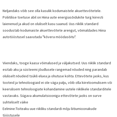
Neljandaks võib see olla kasulik kodumaistele akuettevõtetele.
Poliitilise toetuse abil on Hiina uute energiasõidukite turg kiiresti
laienenud ja akud on oluliselt kasu saanud. Uus riiklik standard
soodustab kodumaiste akuettevõtete arengut, võimaldades Hiina
autotööstusel saavutada "kõvera möödasõitu".
Viiendaks, tooge kaasa võimalused ja väljakutsed. Uus riiklik standard
esitab aku ja süsteemi jõudlusele rangemad nõuded ning parandab
oluliselt nõudeid tsükli eluea ja ohutuse kohta. Ettevõtete jaoks, kus
tooteid ja tehnoloogiaid ei ole väga palju, võib olla kiireloomulisem või
keerulisem tehnoloogiate kohandamine uutele riiklikele standarditele
vastavaks. Sügava akumulatsiooniga ettevõtete jaoks on surve
suhteliselt väike
Eelmine:
Toiteaku uue riikliku standardi mõju liitiumioonakude
tööstusele