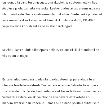
on loonud täieliku testimissüsteemi akuploki ja süsteemi elektrilise
jõudluse ja ohutusnäitajate jaoks, keskendudes akusüsteemi üldisele
ohutusnäitajale. Süsteemitaseme ohutuskaitsenõuete jaoks puuduvad
varasemad riiklikud standardid. Uue riikliku standardi GB/T31 487.3
väljalaskmine korvab selles osas standardlüngad.
Dr Zhou Jianxin juhtis tähelepanu sellele, et uuel riiklikul standardil on
viis peamist mõju:
Esiteks aitab see parandada standardsüsteemi ja parandada turul
olevate toodete kvaliteeti. Tänu uutele energiasõidukite tööstusele
toetatavale poliitilisele toetusele on elektriakude kasum silmapaistev.
Viimastel aastatel on akuvaldkonda sisenevate ettevõtete arv
märkimisväärselt suurenenud. Samas oli eelmine poliitika suhteliselt