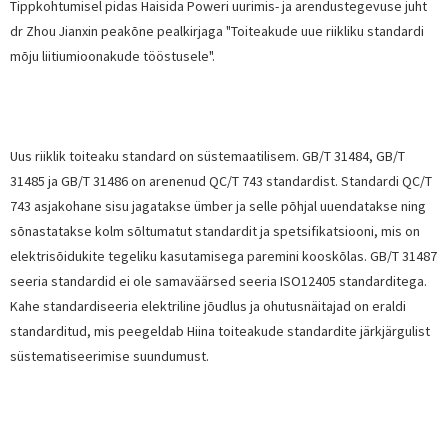
Tippkohtumisel pidas Haisida Poweri uurimis- ja arendustegevuse juht
dr Zhou Jianxin peakõne pealkirjaga "Toiteakude uue riikliku standardi
mõju liitiumioonakude tööstusele".
Uus riiklik toiteaku standard on süstemaatilisem. GB/T 31484, GB/T
31485 ja GB/T 31486 on arenenud QC/T 743 standardist. Standardi QC/T
743 asjakohane sisu jagatakse ümber ja selle põhjal uuendatakse ning
sõnastatakse kolm sõltumatut standardit ja spetsifikatsiooni, mis on
elektrisõidukite tegeliku kasutamisega paremini kooskõlas. GB/T 31487
seeria standardid ei ole samaväärsed seeria ISO12405 standarditega.
Kahe standardiseeria elektriline jõudlus ja ohutusnäitajad on eraldi
standarditud, mis peegeldab Hiina toiteakude standardite järkjärgulist
süstematiseerimise suundumust.