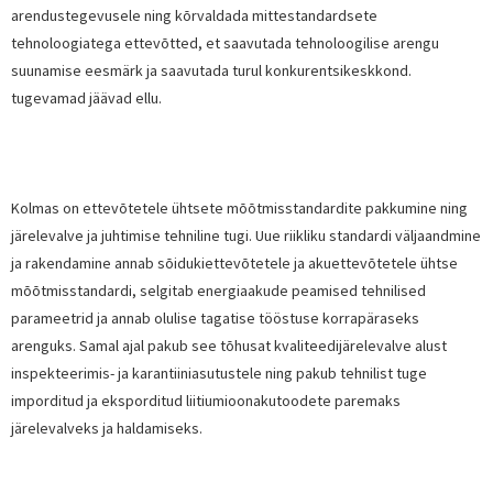
arendustegevusele ning kõrvaldada mittestandardsete
tehnoloogiatega ettevõtted, et saavutada tehnoloogilise arengu
suunamise eesmärk ja saavutada turul konkurentsikeskkond.
tugevamad jäävad ellu.
Kolmas on ettevõtetele ühtsete mõõtmisstandardite pakkumine ning
järelevalve ja juhtimise tehniline tugi. Uue riikliku standardi väljaandmine
ja rakendamine annab sõidukiettevõtetele ja akuettevõtetele ühtse
mõõtmisstandardi, selgitab energiaakude peamised tehnilised
parameetrid ja annab olulise tagatise tööstuse korrapäraseks
arenguks. Samal ajal pakub see tõhusat kvaliteedijärelevalve alust
inspekteerimis- ja karantiiniasutustele ning pakub tehnilist tuge
imporditud ja eksporditud liitiumioonakutoodete paremaks
järelevalveks ja haldamiseks.