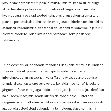
lõtv ja standardsüsteem polnud täiuslik, mis tõi kaasa suure hulga
akuettevõtete jõhkra kasvu. Tootetase oli segane ning madala
kvaliteediga ja odavad tooted kahjustasid ausat konkurentsi turul,
pannes potentsiaalse ohu uutele energiasõidukitele. Uue aku riikliku
standardi rakendamine on standardisüsteemi täiustamiseks ja turul
olevate toodete üldise kvaliteedi parandamiseks positiivse
tähtsusega.
Teine eesmärk on edendada tehnoloogilist konkurentsi ja kujundada
tugevaimate ellujäämist. Tänavu aprillis andis Tööstus- ja
Infotehnoloogiaministeerium välja "Täiendav teatis akutööstuse
standarditele vastavate ettevõtete kohaldamise kohta" ja sellele
järgnenud "Uue energiaga sõidukite tootjate ja toodete juurdepääsu
halduseeskirjad", mis seada künnis akutööstusele. Suhteliselt
rangemate ja nõudlikumate riiklike standardite rakendamisega saab
julgustada ettevõtteid pühenduma tehnoloogiaalase uurimis- ja