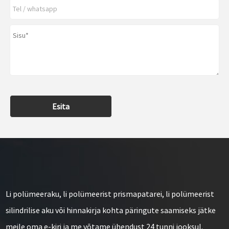
Esita
Li polümeeraku, li polümeerist prismapatarei, li polümeerist
silindrilise aku või hinnakirja kohta päringute saamiseks jätke
meile oma e-kiri ja me võtame ühendust 24 tunni jooksul.