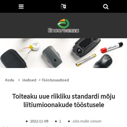
Kodu
>
Uudised
>
Tööstusuudised
Toiteaku uue riikliku standardi mõju
liitiumioonakude tööstusele
●
2022-11-09
●
1
●
Jäta mulle sõnum