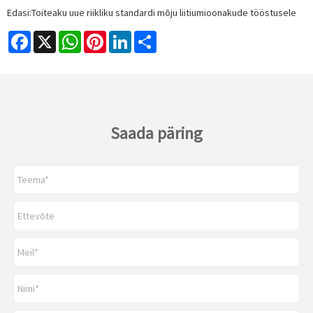
Edasi:
Toiteaku uue riikliku standardi mõju liitiumioonakude tööstusele
Facebook
X
WhatsApp
Pinterest
LinkedIn
Share
Saada päring