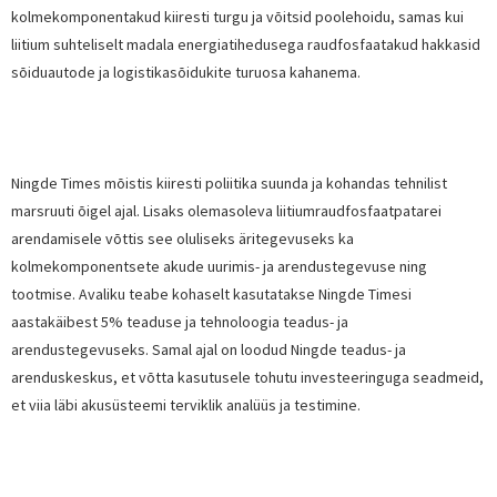
kolmekomponentakud kiiresti turgu ja võitsid poolehoidu, samas kui
liitium suhteliselt madala energiatihedusega raudfosfaatakud hakkasid
sõiduautode ja logistikasõidukite turuosa kahanema.
Ningde Times mõistis kiiresti poliitika suunda ja kohandas tehnilist
marsruuti õigel ajal. Lisaks olemasoleva liitiumraudfosfaatpatarei
arendamisele võttis see oluliseks äritegevuseks ka
kolmekomponentsete akude uurimis- ja arendustegevuse ning
tootmise. Avaliku teabe kohaselt kasutatakse Ningde Timesi
aastakäibest 5% teaduse ja tehnoloogia teadus- ja
arendustegevuseks. Samal ajal on loodud Ningde teadus- ja
arenduskeskus, et võtta kasutusele tohutu investeeringuga seadmeid,
et viia läbi akusüsteemi terviklik analüüs ja testimine.