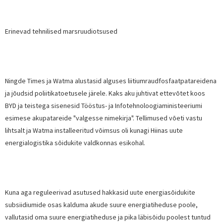
Erinevad tehnilised marsruudiotsused
Ningde Times ja Watma alustasid alguses liitiumraudfosfaatpatareidena
ja jõudsid poliitikatoetusele järele. Kaks aku juhtivat ettevõtet koos
BYD ja teistega sisenesid Tööstus- ja Infotehnoloogiaministeeriumi
esimese akupatareide "valgesse nimekirja". Tellimused võeti vastu
lihtsalt ja Watma installeeritud võimsus oli kunagi Hiinas uute
energialogistika sõidukite valdkonnas esikohal.
Kuna aga reguleerivad asutused hakkasid uute energiasõidukite
subsiidiumide osas kalduma akude suure energiatiheduse poole,
vallutasid oma suure energiatiheduse ja pika läbisõidu poolest tuntud