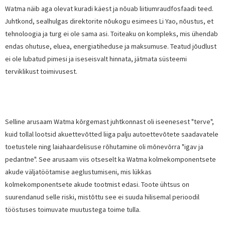
Watma näib aga olevat kuradi käest ja nõuab liitiumraudfosfaadi teed.
Juhtkond, sealhulgas direktorite nõukogu esimees Li Yao, nõustus, et
tehnoloogia ja turg ei ole sama asi. Toiteaku on kompleks, mis ühendab
endas ohutuse, eluea, energiatiheduse ja maksumuse. Teatud jõudlust
ei ole lubatud pimesi ja iseseisvalt hinnata, jätmata süsteemi
terviklikust toimivusest.
Selline arusaam Watma kõrgemast juhtkonnast oli iseenesest "terve",
kuid tollal lootsid akuettevõtted liiga palju autoettevõtete saadavatele
toetustele ning laiahaardelisuse rõhutamine oli mõnevõrra "igav ja
pedantne". See arusaam viis otseselt ka Watma kolmekomponentsete
akude väljatöötamise aeglustumiseni, mis lükkas
kolmekomponentsete akude tootmist edasi. Toote ühtsus on
suurendanud selle riski, mistõttu see ei suuda hilisemal perioodil
tööstuses toimuvate muutustega toime tulla.