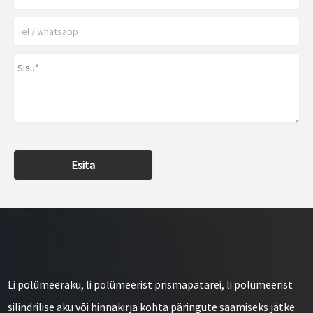
Esita
Li polümeeraku, li polümeerist prismapatarei, li polümeerist
silindrilise aku või hinnakirja kohta päringute saamiseks jätke