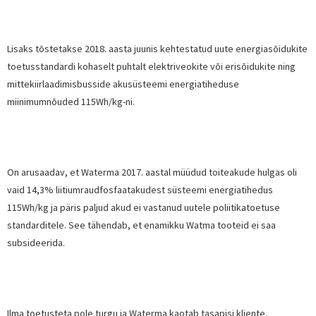
Lisaks tõstetakse 2018. aasta juunis kehtestatud uute energiasõidukite
toetusstandardi kohaselt puhtalt elektriveokite või erisõidukite ning
mittekiirlaadimisbusside akusüsteemi energiatiheduse
miinimumnõuded 115Wh/kg-ni.
On arusaadav, et Waterma 2017. aastal müüdud toiteakude hulgas oli
vaid 14,3% liitiumraudfosfaatakudest süsteemi energiatihedus
115Wh/kg ja päris paljud akud ei vastanud uutele poliitikatoetuse
standarditele. See tähendab, et enamikku Watma tooteid ei saa
subsideerida.
Ilma toetusteta pole turgu ja Waterma kaotab tasapisi kliente.