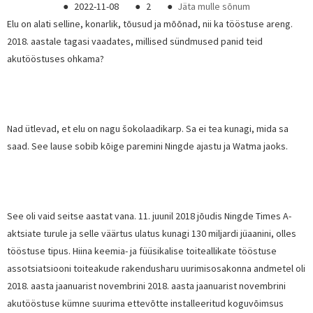
●
2022-11-08
●
2
●
Jäta mulle sõnum
Elu on alati selline, konarlik, tõusud ja mõõnad, nii ka tööstuse areng.
2018. aastale tagasi vaadates, millised sündmused panid teid
akutööstuses ohkama?
Nad ütlevad, et elu on nagu šokolaadikarp. Sa ei tea kunagi, mida sa
saad. See lause sobib kõige paremini Ningde ajastu ja Watma jaoks.
See oli vaid seitse aastat vana. 11. juunil 2018 jõudis Ningde Times A-
aktsiate turule ja selle väärtus ulatus kunagi 130 miljardi jüaanini, olles
tööstuse tipus. Hiina keemia- ja füüsikalise toiteallikate tööstuse
assotsiatsiooni toiteakude rakendusharu uurimisosakonna andmetel oli
2018. aasta jaanuarist novembrini 2018. aasta jaanuarist novembrini
akutööstuse kümne suurima ettevõtte installeeritud koguvõimsus