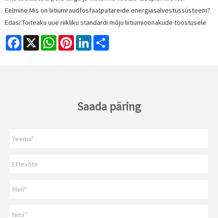
Eelmine:
Mis on liitiumraudfosfaatpatareide energiasalvestussüsteem?
Edasi:
Toiteaku uue riikliku standardi mõju liitiumioonakude tööstusele
Facebook
X
WhatsApp
Pinterest
LinkedIn
Share
Saada päring