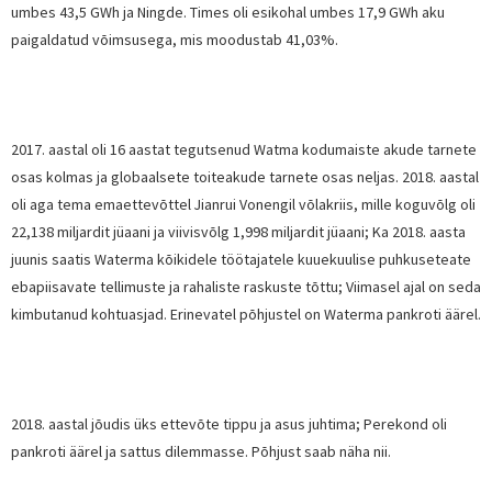
umbes 43,5 GWh ja Ningde. Times oli esikohal umbes 17,9 GWh aku
paigaldatud võimsusega, mis moodustab 41,03%.
2017. aastal oli 16 aastat tegutsenud Watma kodumaiste akude tarnete
osas kolmas ja globaalsete toiteakude tarnete osas neljas. 2018. aastal
oli aga tema emaettevõttel Jianrui Vonengil võlakriis, mille koguvõlg oli
22,138 miljardit jüaani ja viivisvõlg 1,998 miljardit jüaani; Ka 2018. aasta
juunis saatis Waterma kõikidele töötajatele kuuekuulise puhkuseteate
ebapiisavate tellimuste ja rahaliste raskuste tõttu; Viimasel ajal on seda
kimbutanud kohtuasjad. Erinevatel põhjustel on Waterma pankroti äärel.
2018. aastal jõudis üks ettevõte tippu ja asus juhtima; Perekond oli
pankroti äärel ja sattus dilemmasse. Põhjust saab näha nii.