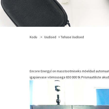
Kodu
>
Uudised
>
Tehase Uudised
Encore Energyl on masstootmiseks mõeldud automaatid
igapäevase võimsusega 650 000 tk Prismaatiliste akude 