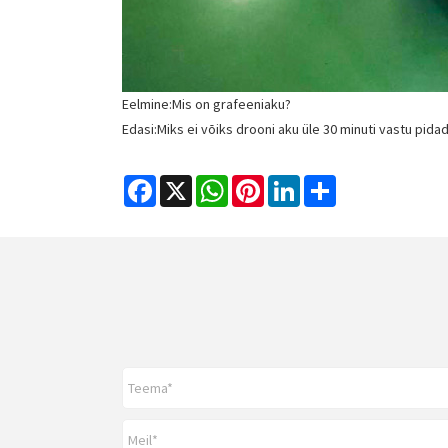
Eelmine:
Mis on grafeeniaku?
Edasi:
Miks ei võiks drooni aku üle 30 minuti vastu pida
Facebook
X
WhatsApp
Pinterest
LinkedIn
Share