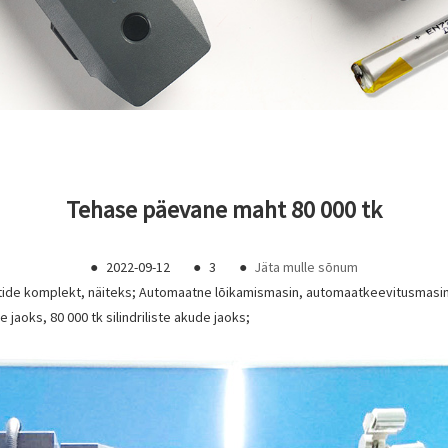
Tehase päevane maht 80 000 tk
●
2022-09-12
●
3
●
Jäta mulle sõnum
e komplekt, näiteks; Automaatne lõikamismasin, automaatkeevitusmasin, a
jaoks, 80 000 tk silindriliste akude jaoks;