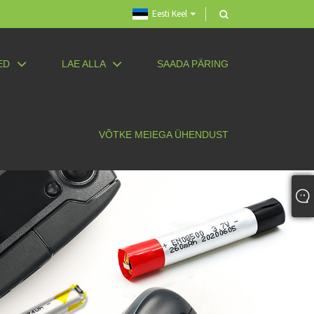
Eesti Keel
ED
LAE ALLA
SAADA PÄRING
VÕTKE MEIEGA ÜHENDUST