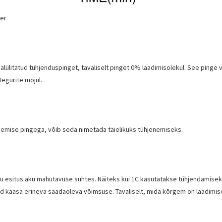
er
alülitatud tühjenduspinget, tavaliselt pinget 0% laadimisolekul. See pinge v
egurite mõjul.
nemise pingega, võib seda nimetada täielikuks tühjenemiseks.
esitus aku mahutavuse suhtes. Näiteks kui 1C kasutatakse tühjendamiseks ü
oovad kaasa erineva saadaoleva võimsuse. Tavaliselt, mida kõrgem on laadimi