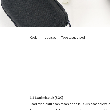
Kodu
>
Uudised
>
Tööstusuudised
1.1 Laadimisolek (SOC)
Laadimisolekut saab määratleda kui akus saadaoleva ele
tühjenemisvoolust, temperatuurist ja vananemisnähtust