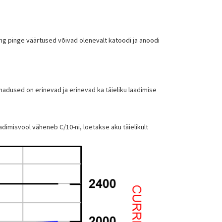
ing pinge väärtused võivad olenevalt katoodi ja anoodi
madused on erinevad ja erinevad ka täieliku laadimise
adimisvool väheneb C/10-ni, loetakse aku täielikult