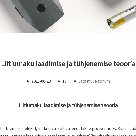
Liitiumaku laadimise ja tühjenemise teooria
●
2023-06-29
●
11
●
Jäta mulle sõnum
Liitiumaku laadimise ja tühjenemise teooria
ktrienergia olekut, mida tavaliselt väljendatakse protsentides. Kuna saada
est, jaguneb laadimisoleku määratlus ka kahte tüüpi: absoluutne laetuse ol