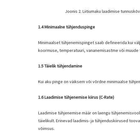
Joonis 2. Liitiumaku laadimise tunnuskõv
1.4 Minimaalne tühjenduspinge
Minimaalset tühjenemispinget saab defineerida kui välj
koormuse, temperatuuri, vananemisastme või muude t
1.5 Täielik tühjendamine
Kui aku pinge on väiksem või võrdne minimaalse tühje
1.6 Laadimise tühjenemise kiirus (C-Rate)
Laadimise tühjenemise määr on laengu tühjenemisvoolu 
täielikult. Erinevad laadimis- ja tühjenduskiirused t
võimsus.