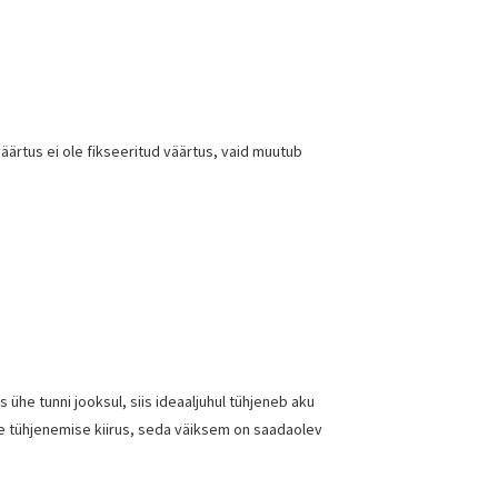
äärtus ei ole fikseeritud väärtus, vaid muutub
he tunni jooksul, siis ideaaljuhul tühjeneb aku
se tühjenemise kiirus, seda väiksem on saadaolev