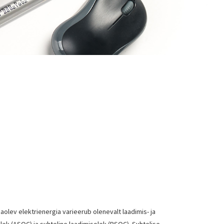
olev elektrienergia varieerub olenevalt laadimis- ja
ek (ASOC) ja suhteline laadimisolek (RSOC). Suhtelise