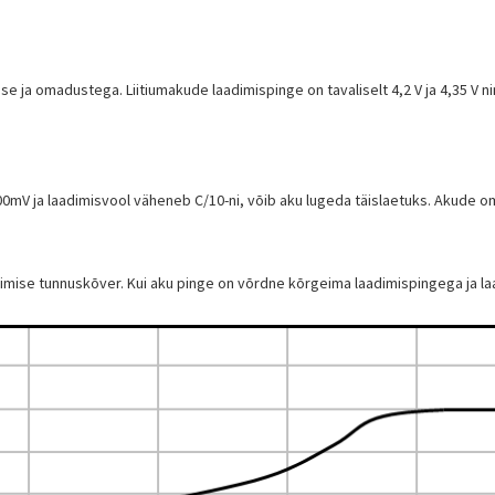
 ja omadustega. Liitiumakude laadimispinge on tavaliselt 4,2 V ja 4,35 V n
00mV ja laadimisvool väheneb C/10-ni, võib aku lugeda täislaetuks. Akude o
aadimise tunnuskõver. Kui aku pinge on võrdne kõrgeima laadimispingega ja la