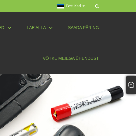
Eesti Keel
ED
LAE ALLA
SAADA PÄRING
VÕTKE MEIEGA ÜHENDUST