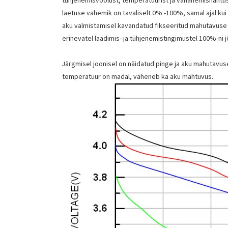
laetuse vahemik on tavaliselt 0% -100%, samal ajal kui 
aku valmistamisel kavandatud fikseeritud mahutavuse vä
erinevatel laadimis- ja tühjenemistingimustel 100%-ni 
Järgmisel joonisel on näidatud pinge ja aku mahutavu
temperatuur on madal, väheneb ka aku mahtuvus.