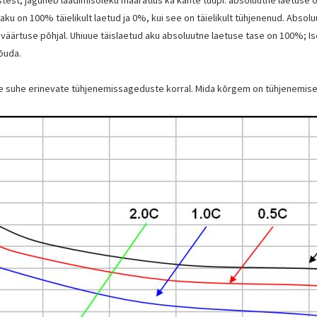
aku on 100% täielikult laetud ja 0%, kui see on täielikult tühjenenud. Abso
ärtuse põhjal. Uhiuue täislaetud aku absoluutne laetuse tase on 100%; Iseg
jõuda.
se suhe erinevate tühjenemissageduste korral. Mida kõrgem on tühjenemis