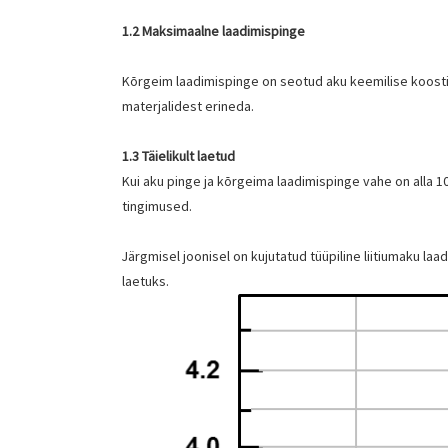
1.2 Maksimaalne laadimispinge
Kõrgeim laadimispinge on seotud aku keemilise koostise
materjalidest erineda.
1.3 Täielikult laetud
Kui aku pinge ja kõrgeima laadimispinge vahe on alla 1
tingimused.
Järgmisel joonisel on kujutatud tüüpiline liitiumaku l
laetuks.