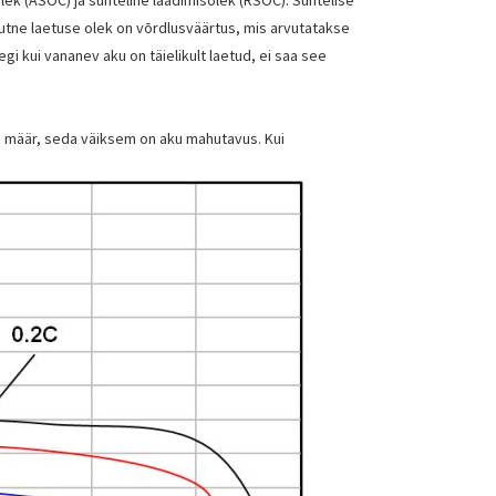
luutne laetuse olek on võrdlusväärtus, mis arvutatakse
i kui vananev aku on täielikult laetud, ei saa see
e määr, seda väiksem on aku mahutavus. Kui