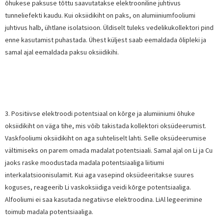
õhukese paksuse tõttu saavutatakse elektrooniline juhtivus
tunneliefekti kaudu. Kui oksiidikiht on paks, on alumiiniumfooliumi
juhtivus halb, ühtlane isolatsioon. Üldiselt tuleks vedelikukollektori pind
enne kasutamist puhastada. Ühest küljest saab eemaldada õlipleki ja
samal ajal eemaldada paksu oksiidikihi.
3. Positiivse elektroodi potentsiaal on kõrge ja alumiiniumi õhuke
oksiidikiht on väga tihe, mis võib takistada kollektori oksüdeerumist.
Vaskfooliumi oksiidikiht on aga suhteliselt lahti. Selle oksüdeerumise
vältimiseks on parem omada madalat potentsiaali. Samal ajal on Li ja Cu
jaoks raske moodustada madala potentsiaaliga liitiumi
interkalatsioonisulamit. Kui aga vasepind oksüdeeritakse suures
koguses, reageerib Li vaskoksiidiga veidi kõrge potentsiaaliga.
Alfooliumi ei saa kasutada negatiivse elektroodina. LiAl legeerimine
toimub madala potentsiaaliga.