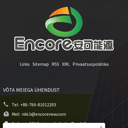
Links
Sitemap
RSS
XML
Privaatsuspoliitika
VÕTA MEIEGA ÜHENDUST
Tel:
+86-769-81012293
Meil:
niki.li@encorenew.com
Aadress:
12# Sanjiang Industry Road, Hengquani
X