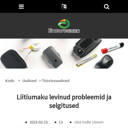
Kodu
>
Uudised
>
Tööstusuudised
Liitiumaku levinud probleemid ja
selgitused
●
2023-02-23
●
13
●
Jäta mulle sõnum