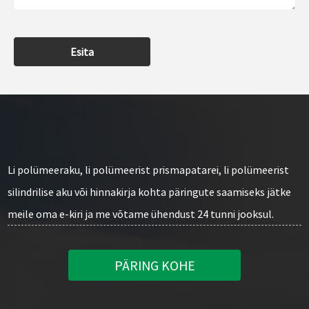
Esita
Li polümeeraku, li polümeerist prismapatarei, li polümeerist
silindrilise aku või hinnakirja kohta päringute saamiseks jätke
meile oma e-kiri ja me võtame ühendust 24 tunni jooksul.
PÄRING KOHE