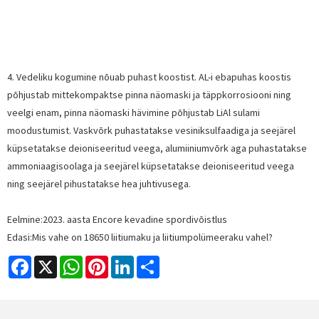
4. Vedeliku kogumine nõuab puhast koostist. AL-i ebapuhas koostis
põhjustab mittekompaktse pinna näomaski ja täppkorrosiooni ning
veelgi enam, pinna näomaski hävimine põhjustab LiAl sulami
moodustumist. Vaskvõrk puhastatakse vesiniksulfaadiga ja seejärel
küpsetatakse deioniseeritud veega, alumiiniumvõrk aga puhastatakse
ammoniaagisoolaga ja seejärel küpsetatakse deioniseeritud veega
ning seejärel pihustatakse hea juhtivusega.
Eelmine:
2023. aasta Encore kevadine spordivõistlus
Edasi:
Mis vahe on 18650 liitiumaku ja liitiumpolümeeraku vahel?
Facebook
X
WhatsApp
Pinterest
LinkedIn
Share