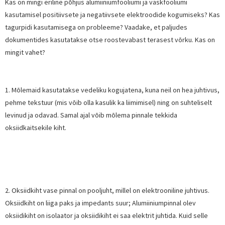
Kas on mingi eriline põhjus alumiiniumfooliumi ja vaskfooliumi
kasutamisel positiivsete ja negatiivsete elektroodide kogumiseks? Kas
tagurpidi kasutamisega on probleeme? Vaadake, et paljudes
dokumentides kasutatakse otse roostevabast terasest võrku. Kas on
mingit vahet?
1. Mõlemaid kasutatakse vedeliku kogujatena, kuna neil on hea juhtivus,
pehme tekstuur (mis võib olla kasulik ka liimimisel) ning on suhteliselt
levinud ja odavad. Samal ajal võib mõlema pinnale tekkida
oksiidkaitsekile kiht.
2. Oksiidkiht vase pinnal on pooljuht, millel on elektrooniline juhtivus.
Oksiidkiht on liiga paks ja impedants suur; Alumiiniumpinnal olev
oksiidikiht on isolaator ja oksiidikiht ei saa elektrit juhtida. Kuid selle