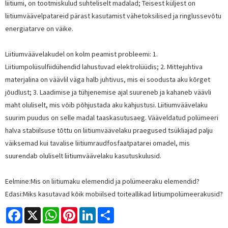
liitiumi, on tootmiskulud suhteliselt madalad; Teisest küljest on
liitiumväävelpatareid pärast kasutamist vähetoksilised ja ringlussevõtu
energiatarve on väike.
Liitiumväävelakudel on kolm peamist probleemi: 1.
Liitiumpolüsulfiidühendid lahustuvad elektrolüüdis; 2. Mittejuhtiva
materjalina on väävlil väga halb juhtivus, mis ei soodusta aku kõrget
jõudlust; 3. Laadimise ja tühjenemise ajal suureneb ja kahaneb väävli
maht oluliselt, mis võib põhjustada aku kahjustusi. Liitiumväävelaku
suurim puudus on selle madal taaskasutusaeg. Vääveldatud polümeeri
halva stabiilsuse tõttu on liitiumväävelaku praegused tsükliajad palju
väiksemad kui tavalise liitiumraudfosfaatpatarei omadel, mis
suurendab oluliselt liitiumväävelaku kasutuskulusid.
Eelmine:
Mis on liitiumaku elemendid ja polümeeraku elemendid?
Edasi:
Miks kasutavad kõik mobiilsed toiteallikad liitiumpolümeerakusid?
Facebook
X
WhatsApp
Pinterest
LinkedIn
Share