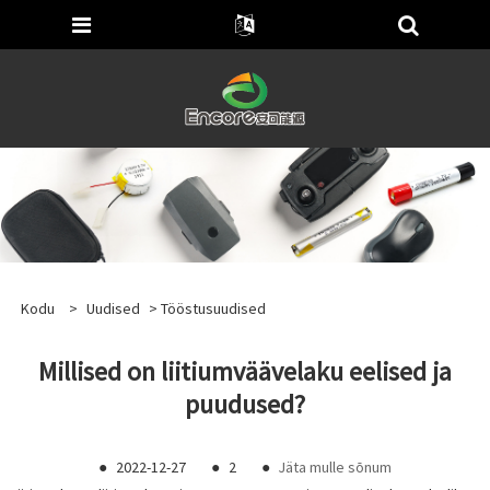
Kodu
>
Uudised
>
Tööstusuudised
Millised on liitiumväävelaku eelised ja
puudused?
●
2022-12-27
●
2
●
Jäta mulle sõnum