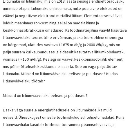
Liitiumaku on liitiumaku, mis on 2013. aasta seisuga endiselt teadusliku
uurimise etapis. Liitiumaku on liitiumaku, mille positiivne elektrood on
väävel ja negatiivne elektrood metallist liitium. Elementaarset väävlit
leidub maapinnas rohkesti ning sellel on madala hinna ja
keskkonnasõbralikkuse omadused. Katoodimaterjalina väävlit kasutava
liitiumväävelaku teoreetiline erivõimsus ja aku teoreetiline erienergia
on kõrgemad, ulatudes vastavalt 1675 m Ah/g ja 2600 Wh/kg, mis on
palju suurem kui kaubanduses laialdaselt kasutatava liitiumkobalaataku
võimsus ( <150mAh/g). Pealegi on väävel keskkonnasõbralik element,
mis põhimõtteliselt keskkonda ei saasta. See on väga paljutõotav
liitiumaku. Millised on liitiumväävelaku eelised ja puudused? Kuidas
liitiumväävelaku töötab?
Millised on liitiumväävelaku eelised ja puudused?
Lisaks väga suurele energiatihedusele on liitiumakudel ka muid
eeliseid. Ühest küljest on selle tootmiskulud suhteliselt madalad. Kuna
liitiumväävliaku kasutab tootmise toorainena peamiselt väävlit ja