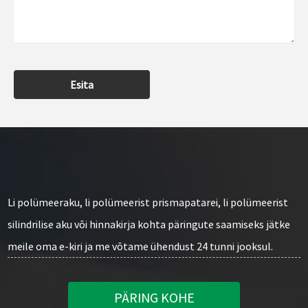
Esita
Li polümeeraku, li polümeerist prismapatarei, li polümeerist
silindrilise aku või hinnakirja kohta päringute saamiseks jätke
meile oma e-kiri ja me võtame ühendust 24 tunni jooksul.
PÄRING KOHE