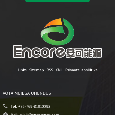
Links
Sitemap
RSS
XML
Privaatsuspoliitika
VÕTA MEIEGA ÜHENDUST
Tel:
+86-769-81012293
Meil:
niki.li@encorenew.com