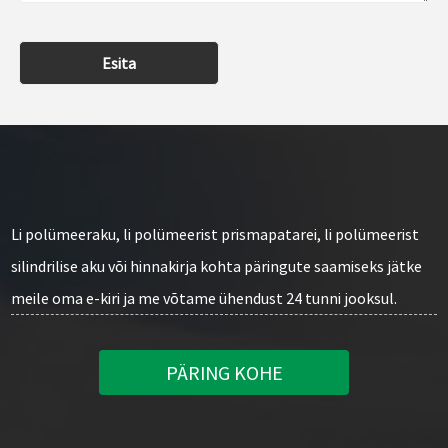
Esita
Li polümeeraku, li polümeerist prismapatarei, li polümeerist
silindrilise aku või hinnakirja kohta päringute saamiseks jätke
meile oma e-kiri ja me võtame ühendust 24 tunni jooksul.
PÄRING KOHE