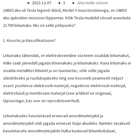
●
2022-12-07
●
3
●
Jäta mulle sõnum
18650 aku oli Tesla legend. Nüüd, Model 3 masstootmisega, on 18650
aku ajalooline missioon lõppemas. Kõik Tesla mudelid võivad asendada
21700 liitiumaku. Mis on selle põhjuseks?
1. Koostis ja klassifikatsioon?
Liitiumaku tähendab, et elektrokeemiline süsteem sisaldab liitiumakut,
mille saab jämedalt jagada liitiumakuks ja liitiumakuks. Kuna liitiumaku ei
sisalda metallilist liitiumit ja on taaslaetav, võib selle jagada
silindriliseks ja ruudukujuliseks ning see koosneb peamiselt neljast
osast: positiivse elektroodi materjal, negatiivse elektroodi materjal,
elektrolüüdi ja membraani materjal (see artikkel on originaal,
täpsustage, kas see on reprodutseeritud).
Liitiumakudes kasutatavad erinevad anoodimaterjalid ja
anoodimaterjalid võib jagada erinevat tüüpi akudeks. Näiteks tavaliselt
kasutatavate anoodimaterjalide hulka kuuluvad liitiumkobalaat,