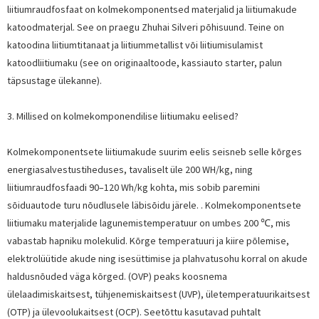
liitiumraudfosfaat on kolmekomponentsed materjalid ja liitiumakude
katoodmaterjal. See on praegu Zhuhai Silveri põhisuund. Teine on
katoodina liitiumtitanaat ja liitiummetallist või liitiumisulamist
katoodliitiumaku (see on originaaltoode, kassiauto starter, palun
täpsustage ülekanne).
3. Millised on kolmekomponendilise liitiumaku eelised?
Kolmekomponentsete liitiumakude suurim eelis seisneb selle kõrges
energiasalvestustiheduses, tavaliselt üle 200 WH/kg, ning
liitiumraudfosfaadi 90–120 Wh/kg kohta, mis sobib paremini
sõiduautode turu nõudlusele läbisõidu järele. . Kolmekomponentsete
liitiumaku materjalide lagunemistemperatuur on umbes 200 ℃, mis
vabastab hapniku molekulid. Kõrge temperatuuri ja kiire põlemise,
elektrolüütide akude ning isesüttimise ja plahvatusohu korral on akude
haldusnõuded väga kõrged. (OVP) peaks koosnema
ülelaadimiskaitsest, tühjenemiskaitsest (UVP), ületemperatuurikaitsest
(OTP) ja ülevoolukaitsest (OCP). Seetõttu kasutavad puhtalt