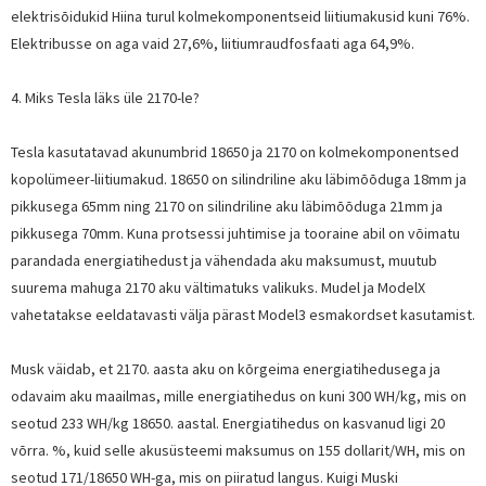
elektrisõidukid Hiina turul kolmekomponentseid liitiumakusid kuni 76%.
Elektribusse on aga vaid 27,6%, liitiumraudfosfaati aga 64,9%.
4. Miks Tesla läks üle 2170-le?
Tesla kasutatavad akunumbrid 18650 ja 2170 on kolmekomponentsed
kopolümeer-liitiumakud. 18650 on silindriline aku läbimõõduga 18mm ja
pikkusega 65mm ning 2170 on silindriline aku läbimõõduga 21mm ja
pikkusega 70mm. Kuna protsessi juhtimise ja tooraine abil on võimatu
parandada energiatihedust ja vähendada aku maksumust, muutub
suurema mahuga 2170 aku vältimatuks valikuks. Mudel ja ModelX
vahetatakse eeldatavasti välja pärast Model3 esmakordset kasutamist.
Musk väidab, et 2170. aasta aku on kõrgeima energiatihedusega ja
odavaim aku maailmas, mille energiatihedus on kuni 300 WH/kg, mis on
seotud 233 WH/kg 18650. aastal. Energiatihedus on kasvanud ligi 20
võrra. %, kuid selle akusüsteemi maksumus on 155 dollarit/WH, mis on
seotud 171/18650 WH-ga, mis on piiratud langus. Kuigi Muski