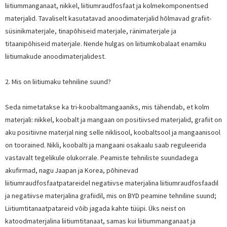
liitiummanganaat, nikkel, liitiumraudfosfaat ja kolmekomponentsed
materjalid. Tavaliselt kasutatavad anoodimaterjalid hõlmavad grafiit-
süsinikmaterjale, tinapõhiseid materjale, ränimaterjale ja
titaanipõhiseid materjale. Nende hulgas on liitiumkobalaat enamiku
liitiumakude anoodimaterjalidest.
2. Mis on liitiumaku tehniline suund?
Seda nimetatakse ka tri-koobaltmangaaniks, mis tähendab, et kolm
materjali: nikkel, koobalt ja mangaan on positiivsed materjalid, grafiit on
aku positiivne materjal ning selle niklisool, koobaltsool ja mangaanisool
on toorained. Nikli, koobalti ja mangaani osakaalu saab reguleerida
vastavalt tegelikule olukorrale. Peamiste tehniliste suundadega
akufirmad, nagu Jaapan ja Korea, põhinevad
liitiumraudfosfaatpatareidel negatiivse materjalina liitiumraudfosfaadil
ja negatiivse materjalina grafiidil, mis on BYD peamine tehniline suund;
Liitiumtitanaatpatareid võib jagada kahte tüüpi. Üks neist on
katoodmaterjalina liitiumtitanaat, samas kui liitiummanganaat ja