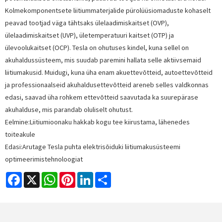
Kolmekomponentsete liitiummaterjalide pürolüüsiomaduste kohaselt
peavad tootjad väga tähtsaks ülelaadimiskaitset (OVP),
ülelaadimiskaitset (UVP), ületemperatuuri kaitset (OTP) ja
ülevoolukaitset (OCP). Tesla on ohutuses kindel, kuna sellel on
akuhaldussüsteem, mis suudab paremini hallata selle aktiivsemaid
liitiumakusid. Muidugi, kuna üha enam akuettevõtteid, autoettevõtteid
ja professionaalseid akuhaldusettevõtteid areneb selles valdkonnas
edasi, saavad üha rohkem ettevõtteid saavutada ka suurepärase
akuhalduse, mis parandab oluliselt ohutust.
Eelmine:
Liitiumioonaku hakkab kogu tee kiirustama, lähenedes
toiteakule
Edasi:
Arutage Tesla puhta elektrisõiduki liitiumakusüsteemi
optimeerimistehnoloogiat
Facebook
X
WhatsApp
Pinterest
LinkedIn
Share