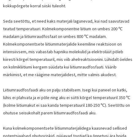
kokkupõrgete korral siiski tuleoht.
Seda seetõttu, et need kaks materjali lagunevad, kui nad saavutavad
teatud temperatuuri. Kolmekomponentne liitium on umbes 200 ℃
madalam ja liitiumraudfosfaat on umbes 800 ℃ madalam.
Kolmekomponentsete liitiummaterjalide keemiline reaktsioon on
intensiivsem, mis vabastab hapniku molekulid ja elektrolüüt põleb
kiiresti kõrgel temperatuuril, mis viib ahelreaktsioonini. Lühidalt öeldes
on kolmikliitiumi kergem süüdata kui liitiumraudfosfaati. Väärib
märkimist, et me räägime materjalidest, mitte valmis akudest.
Liitiumraudfosfaadi aku on palju stabiilsem. Isegi kui paneel on katki,
lühis ei plahvata ja ei põle ning aku ei sütti kõrgel temperatuuril 350 ℃
(kolme liitiumakut ei saa kanda temperatuuril 180-250 ℃). Seetõttu on
ohutuse seisukohalt parem liitiumraudfosfaadi aku.
Kuna kolmekomponentsete liitiummaterjalidega kaasnevad sellised
potentsiaalsed ohutusriskid, püüavad tootjad ka õnnetusi ära hoida.