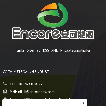
Links
Sitemap
RSS
XML
Privaatsuspoliitika
VÕTA MEIEGA ÜHENDUST
Tel:
+86-769-81012293
Meil:
niki.li@encorenew.com
Aadress:
12# Sanjiang Industry Road, Hengquani
X
kogukond, Hengli linn, Dongguani linn, Guangdongi