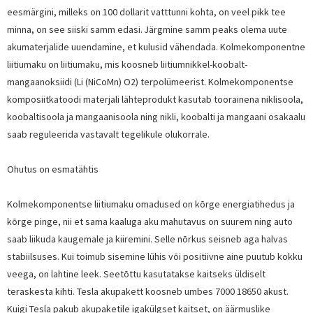
eesmärgini, milleks on 100 dollarit vatttunni kohta, on veel pikk tee
minna, on see siiski samm edasi. Järgmine samm peaks olema uute
akumaterjalide uuendamine, et kulusid vähendada. Kolmekomponentne
liitiumaku on liitiumaku, mis koosneb liitiumnikkel-koobalt-
mangaanoksiidi (Li (NiCoMn) O2) terpolümeerist. Kolmekomponentse
komposiitkatoodi materjali lähteprodukt kasutab toorainena niklisoola,
koobaltisoola ja mangaanisoola ning nikli, koobalti ja mangaani osakaalu
saab reguleerida vastavalt tegelikule olukorrale.
Ohutus on esmatähtis
Kolmekomponentse liitiumaku omadused on kõrge energiatihedus ja
kõrge pinge, nii et sama kaaluga aku mahutavus on suurem ning auto
saab liikuda kaugemale ja kiiremini. Selle nõrkus seisneb aga halvas
stabiilsuses. Kui toimub sisemine lühis või positiivne aine puutub kokku
veega, on lahtine leek. Seetõttu kasutatakse kaitseks üldiselt
teraskesta kihti. Tesla akupakett koosneb umbes 7000 18650 akust.
Kuigi Tesla pakub akupaketile igakülgset kaitset, on äärmuslike