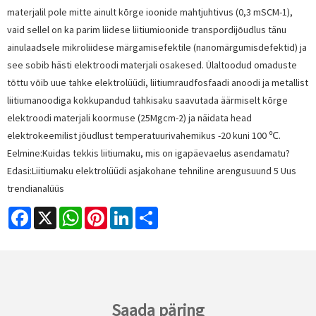
materjalil pole mitte ainult kõrge ioonide mahtjuhtivus (0,3 mSCM-1),
vaid sellel on ka parim liidese liitiumioonide transpordijõudlus tänu
ainulaadsele mikroliidese märgamisefektile (nanomärgumisdefektid) ja
see sobib hästi elektroodi materjali osakesed. Ülaltoodud omaduste
tõttu võib uue tahke elektrolüüdi, liitiumraudfosfaadi anoodi ja metallist
liitiumanoodiga kokkupandud tahkisaku saavutada äärmiselt kõrge
elektroodi materjali koormuse (25Mgcm-2) ja näidata head
elektrokeemilist jõudlust temperatuurivahemikus -20 kuni 100 ℃.
Eelmine:
Kuidas tekkis liitiumaku, mis on igapäevaelus asendamatu?
Edasi:
Liitiumaku elektrolüüdi asjakohane tehniline arengusuund 5 Uus
trendianalüüs
Facebook
X
WhatsApp
Pinterest
LinkedIn
Share
Saada päring