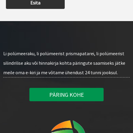
Esita
Li polümeeraku, li polümeerist prismapatarei, li polümeerist
silindrilise aku või hinnakirja kohta päringute saamiseks jätke
meile oma e-kiri ja me võtame ühendust 24 tunni jooksul.
PÄRING KOHE