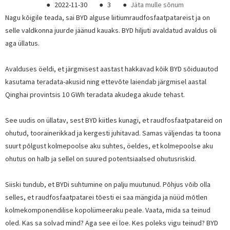
●
2022-11-30
●
3
●
Jäta mulle sõnum
Nagu kõigile teada, sai BYD alguse liitiumraudfosfaatpatareist ja on
selle valdkonna juurde jäänud kauaks. BYD hiljuti avaldatud avaldus oli
aga üllatus.
Avalduses öeldi, et järgmisest aastast hakkavad kõik BYD sõiduautod
kasutama teradata-akusid ning ettevõte laiendab järgmisel aastal
Qinghai provintsis 10 GWh teradata akudega akude tehast.
See uudis on üllatav, sest BYD kiitles kunagi, et raudfosfaatpatareid on
ohutud, toorainerikkad ja kergesti juhitavad. Samas väljendas ta toona
suurt põlgust kolmepoolse aku suhtes, öeldes, et kolmepoolse aku
ohutus on halb ja sellel on suured potentsiaalsed ohutusriskid.
Siiski tundub, et BYDi suhtumine on palju muutunud. Põhjus võib olla
selles, et raudfosfaatpatarei tõesti ei saa mängida ja nüüd mõtlen
kolmekomponendilise kopolümeeraku peale. Vaata, mida sa teinud
oled. Kas sa solvad mind? Aga see ei loe. Kes poleks vigu teinud? BYD