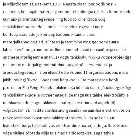
ja väljatöötamist. Raskema 13. viie aasta plaani perioodil on riik
esimene, kes rajab materjali genoomitehnoloogia riikliku võtmeprojekti
uurimis- ja arendustegevuse ning loodab kiirendada kõigi
tahkisliitiumpatareide uurimis- ja arendustegevust uute
kontseptsioonide ja kontseptsioonide kaudu. uued
materjalitehnoloogiad, süntees ja testimine ning genoomi suure
läbilaskevõimega andmetöötluse andmebaasid (masinõpe ja suurte
andmete intelligentne analüüs) Kogu tahkisaku riikliku võtmeprojektiga
on loodud materjali genoomitehnoloogial põhinev teadus- ja
arendustegevus, mis on ühiselt ette võtnud 11 organisatsiooni, mida
juhib Pekingi ülikooli Shenzheni kõrgkooli uute materjalide kooli
professor Pan Feng. Projekti oluline osa hõlmab suure jõudlusega kõigi
tahkisliitiumakude ja võtmematerjalide (nagu uus tahke elektrolüüt) ja
mehhanismide (nagu tahkisaku materjalide erinevad aspektid)
väljatöötamist. Traditsioonilisi anorgaanilisi keraamilisi elektrolüüte on
raske laialdaselt kasutada tahkispatareides, kuna neil on suur
liidestakistus ja halb sobivus elektroodide materjalidega. Seetõttu on
väga oluline töötada välja uus madala liidestakistusega tahke