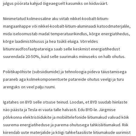
julgus pöörata kahjud õigeaegselt kasumiks on kiiduväärt.
Niinimetatud kolmeosaline aku viitab nikkel-koobalt-liitium-
mangaanhappe või nikkel-koobalt-liitium-aluminaadi katoodmaterjalile,
mida iseloomustab madal temperatuurikindlus, kõrge energiatihedus,
kõrge laadimistõhusus ja hea tsükli eluiga. Võrreldes
liitiumraudfosfaatpatareiga saab selle keskmist energiatihedust
suurendada 20-50%, kuid selle suurimaks miinuseks on halb ohutus.
Poliitikapõhiste (subsiidiumide) ja tehnoloogia pideva täiustamisega
paraneb aga kolmekomponentsete patareide ohutus veelgi ja turu
arenguks on veel palju ruumi.
Igatahes on BYD selle otsuse teinud. Loodan, et BYD suudab hiinlaste
näo päästa ja Tesla ei vaata talle halvasti. Edu BYD-le. Järgmise
põlvkonna elektrisõidukite ja mobiiltelefonide liitiumakud valivad kõik
suurema energiatiheduse ja parema ohutusega tahkisliitiumakud. Riik
kiirendab uute materjalide ja kõigi tahkefaasiliste liitiumakude uurimist