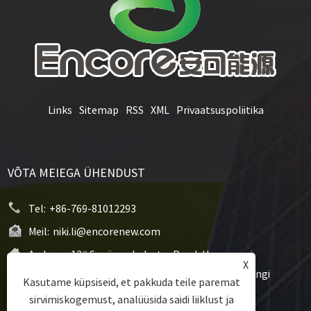
Links
Sitemap
RSS
XML
Privaatsuspoliitika
VÕTA MEIEGA ÜHENDUST
Tel:
+86-769-81012293
Meil:
niki.li@encorenew.com
Aadress:
12# Sanjiang Industry Road, Hengquani
X
kogukond, Hengli linn, Dongguani linn, Guangdongi
Kasutame küpsiseid, et pakkuda teile paremat
provints, Hiina
sirvimiskogemust, analüüsida saidi liiklust ja