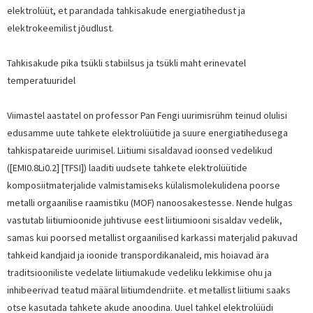
elektrolüüt, et parandada tahkisakude energiatihedust ja
elektrokeemilist jõudlust.
Tahkisakude pika tsükli stabiilsus ja tsükli maht erinevatel
temperatuuridel
Viimastel aastatel on professor Pan Fengi uurimisrühm teinud olulisi
edusamme uute tahkete elektrolüütide ja suure energiatihedusega
tahkispatareide uurimisel. Liitiumi sisaldavad ioonsed vedelikud
([EMI0.8Li0.2] [TFSI]) laaditi uudsete tahkete elektrolüütide
komposiitmaterjalide valmistamiseks külalismolekulidena poorse
metalli orgaanilise raamistiku (MOF) nanoosakestesse. Nende hulgas
vastutab liitiumioonide juhtivuse eest liitiumiooni sisaldav vedelik,
samas kui poorsed metallist orgaanilised karkassi materjalid pakuvad
tahkeid kandjaid ja ioonide transpordikanaleid, mis hoiavad ära
traditsiooniliste vedelate liitiumakude vedeliku lekkimise ohu ja
inhibeerivad teatud määral liitiumdendriite. et metallist liitiumi saaks
otse kasutada tahkete akude anoodina. Uuel tahkel elektrolüüdi