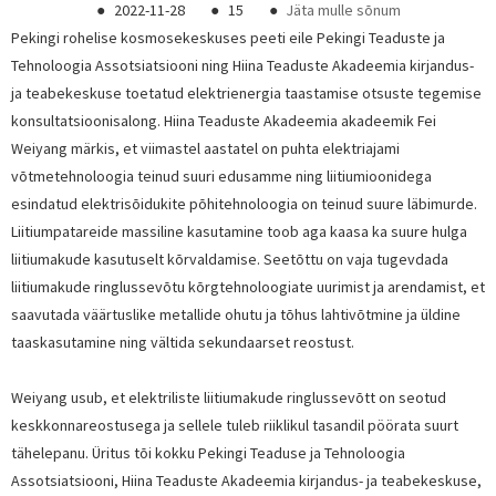
●
2022-11-28
●
15
●
Jäta mulle sõnum
Pekingi rohelise kosmosekeskuses peeti eile Pekingi Teaduste ja
Tehnoloogia Assotsiatsiooni ning Hiina Teaduste Akadeemia kirjandus-
ja teabekeskuse toetatud elektrienergia taastamise otsuste tegemise
konsultatsioonisalong. Hiina Teaduste Akadeemia akadeemik Fei
Weiyang märkis, et viimastel aastatel on puhta elektriajami
võtmetehnoloogia teinud suuri edusamme ning liitiumioonidega
esindatud elektrisõidukite põhitehnoloogia on teinud suure läbimurde.
Liitiumpatareide massiline kasutamine toob aga kaasa ka suure hulga
liitiumakude kasutuselt kõrvaldamise. Seetõttu on vaja tugevdada
liitiumakude ringlussevõtu kõrgtehnoloogiate uurimist ja arendamist, et
saavutada väärtuslike metallide ohutu ja tõhus lahtivõtmine ja üldine
taaskasutamine ning vältida sekundaarset reostust.
Weiyang usub, et elektriliste liitiumakude ringlussevõtt on seotud
keskkonnareostusega ja sellele tuleb riiklikul tasandil pöörata suurt
tähelepanu. Üritus tõi kokku Pekingi Teaduse ja Tehnoloogia
Assotsiatsiooni, Hiina Teaduste Akadeemia kirjandus- ja teabekeskuse,