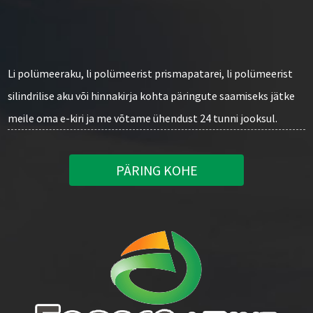
Li polümeeraku, li polümeerist prismapatarei, li polümeerist
silindrilise aku või hinnakirja kohta päringute saamiseks jätke
meile oma e-kiri ja me võtame ühendust 24 tunni jooksul.
PÄRING KOHE