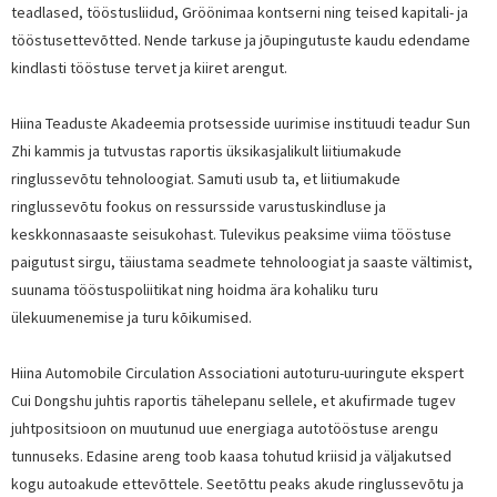
teadlased, tööstusliidud, Gröönimaa kontserni ning teised kapitali- ja
tööstusettevõtted. Nende tarkuse ja jõupingutuste kaudu edendame
kindlasti tööstuse tervet ja kiiret arengut.
Hiina Teaduste Akadeemia protsesside uurimise instituudi teadur Sun
Zhi kammis ja tutvustas raportis üksikasjalikult liitiumakude
ringlussevõtu tehnoloogiat. Samuti usub ta, et liitiumakude
ringlussevõtu fookus on ressursside varustuskindluse ja
keskkonnasaaste seisukohast. Tulevikus peaksime viima tööstuse
paigutust sirgu, täiustama seadmete tehnoloogiat ja saaste vältimist,
suunama tööstuspoliitikat ning hoidma ära kohaliku turu
ülekuumenemise ja turu kõikumised.
Hiina Automobile Circulation Associationi autoturu-uuringute ekspert
Cui Dongshu juhtis raportis tähelepanu sellele, et akufirmade tugev
juhtpositsioon on muutunud uue energiaga autotööstuse arengu
tunnuseks. Edasine areng toob kaasa tohutud kriisid ja väljakutsed
kogu autoakude ettevõttele. Seetõttu peaks akude ringlussevõtu ja