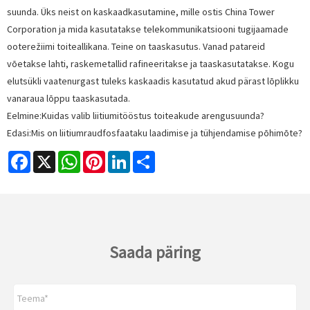
suunda. Üks neist on kaskaadkasutamine, mille ostis China Tower
Corporation ja mida kasutatakse telekommunikatsiooni tugijaamade
ooterežiimi toiteallikana. Teine on taaskasutus. Vanad patareid
võetakse lahti, raskemetallid rafineeritakse ja taaskasutatakse. Kogu
elutsükli vaatenurgast tuleks kaskaadis kasutatud akud pärast lõplikku
vanaraua lõppu taaskasutada.
Eelmine:
Kuidas valib liitiumitööstus toiteakude arengusuunda?
Edasi:
Mis on liitiumraudfosfaataku laadimise ja tühjendamise põhimõte?
Facebook
X
WhatsApp
Pinterest
LinkedIn
Share
Saada päring