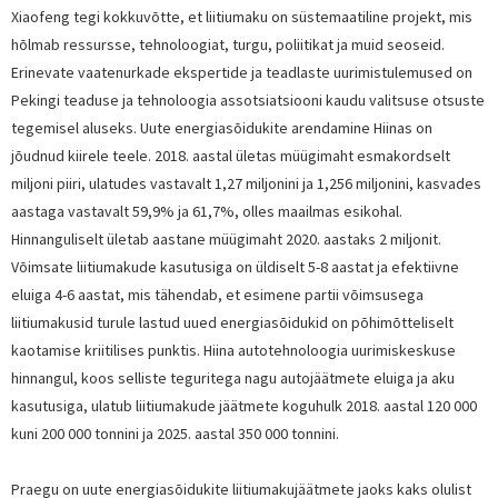
Xiaofeng tegi kokkuvõtte, et liitiumaku on süstemaatiline projekt, mis
hõlmab ressursse, tehnoloogiat, turgu, poliitikat ja muid seoseid.
Erinevate vaatenurkade ekspertide ja teadlaste uurimistulemused on
Pekingi teaduse ja tehnoloogia assotsiatsiooni kaudu valitsuse otsuste
tegemisel aluseks. Uute energiasõidukite arendamine Hiinas on
jõudnud kiirele teele. 2018. aastal ületas müügimaht esmakordselt
miljoni piiri, ulatudes vastavalt 1,27 miljonini ja 1,256 miljonini, kasvades
aastaga vastavalt 59,9% ja 61,7%, olles maailmas esikohal.
Hinnanguliselt ületab aastane müügimaht 2020. aastaks 2 miljonit.
Võimsate liitiumakude kasutusiga on üldiselt 5-8 aastat ja efektiivne
eluiga 4-6 aastat, mis tähendab, et esimene partii võimsusega
liitiumakusid turule lastud uued energiasõidukid on põhimõtteliselt
kaotamise kriitilises punktis. Hiina autotehnoloogia uurimiskeskuse
hinnangul, koos selliste teguritega nagu autojäätmete eluiga ja aku
kasutusiga, ulatub liitiumakude jäätmete koguhulk 2018. aastal 120 000
kuni 200 000 tonnini ja 2025. aastal 350 000 tonnini.
Praegu on uute energiasõidukite liitiumakujäätmete jaoks kaks olulist