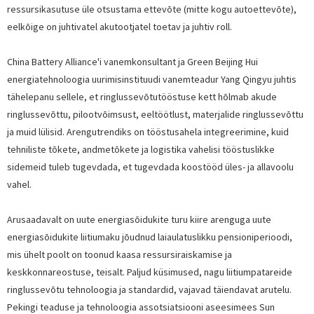
ressursikasutuse üle otsustama ettevõte (mitte kogu autoettevõte),
eelkõige on juhtivatel akutootjatel toetav ja juhtiv roll.
China Battery Alliance'i vanemkonsultant ja Green Beijing Hui
energiatehnoloogia uurimisinstituudi vanemteadur Yang Qingyu juhtis
tähelepanu sellele, et ringlussevõtutööstuse kett hõlmab akude
ringlussevõttu, pilootvõimsust, eeltöötlust, materjalide ringlussevõttu
ja muid lülisid. Arengutrendiks on tööstusahela integreerimine, kuid
tehniliste tõkete, andmetõkete ja logistika vahelisi tööstuslikke
sidemeid tuleb tugevdada, et tugevdada koostööd üles- ja allavoolu
vahel.
Arusaadavalt on uute energiasõidukite turu kiire arenguga uute
energiasõidukite liitiumaku jõudnud laiaulatuslikku pensioniperioodi,
mis ühelt poolt on toonud kaasa ressursiraiskamise ja
keskkonnareostuse, teisalt. Paljud küsimused, nagu liitiumpatareide
ringlussevõtu tehnoloogia ja standardid, vajavad täiendavat arutelu.
Pekingi teaduse ja tehnoloogia assotsiatsiooni aseesimees Sun