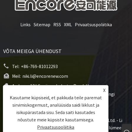
Links
Sitemap
RSS
XML
Privaatsuspoliitika
VÕTA MEIEGA ÜHENDUST
Tel:
+86-769-81012293
Meil:
niki.li@encorenew.com
Aadress:
12# Sanjiang Industry Road, Hengquani
X
kogukond, Hengli linn, Dongguani linn, Guangdongi
Kasutame küpsiseid, et pakkuda teile paremat
provints, Hiina
sirvimiskogemust, analüüsida saidi liiklust ja
isikupärastada sisu. Seda saiti kasutades
nõustute meie küpsiste kasutamisega.
Autoriõigus © 2022 Dongguan Encore Energy Co.,Ltd. - Li
Privaatsuspoliitika
polümeeraku, Li polümeerist prismaatiline aku, Li polümeerist