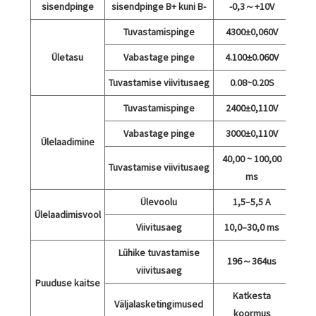
sisendpinge
sisendpinge B+ kuni B-
-0,3～+10V
Tuvastamispinge
4300±0,060V
Ületasu
Vabastage pinge
4.100±0.060V
Tuvastamise viivitusaeg
0.08~0.20S
Tuvastamispinge
2400±0,110V
Vabastage pinge
3000±0,110V
Ülelaadimine
40,00 ~ 100,00
Tuvastamise viivitusaeg
ms
Ülevoolu
1,5–5,5 A
Ülelaadimisvool
Viivitusaeg
10,0–30,0 ms
Lühike tuvastamise
196～364us
viivitusaeg
Puuduse kaitse
Katkesta
Väljalasketingimused
koormus