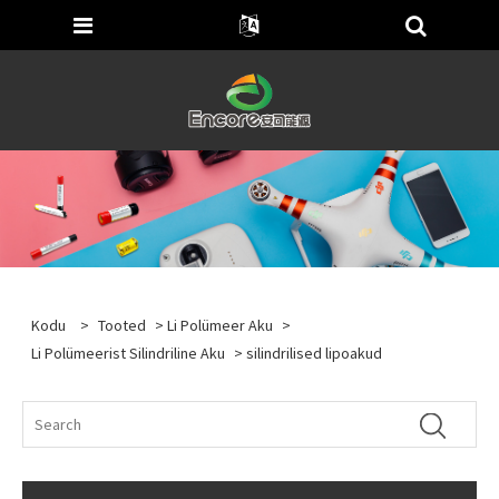
Kodu
>
Tooted
>
Li Polümeer Aku
>
Li Polümeerist Silindriline Aku
> silindrilised lipoakud