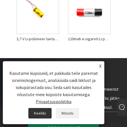
3,7 V Li-polümeer laetav aku
120mah e-sigareti Li polümeeraku
X
Kasutame küpsiseid, et pakkuda teile paremat
sirvimiskogemust, analüüsida saidi liiklust ja
isikupärastada sisu. Seda saiti kasutades
Li polümeeraku, li polümeerist prismapatarei, li polümeerist
nõustute meie küpsiste kasutamisega.
silindrilise aku või hinnakirja kohta päringute saamiseks jätke
Privaatsuspoliitika
meile oma e-kiri ja me võtame ühendust 24 tunni jooksul.
Keeldu
Nõustu