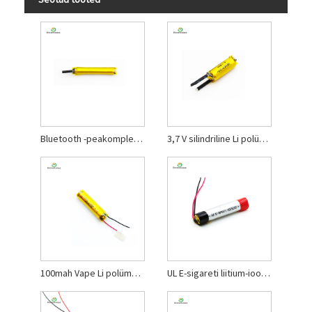
Bluetooth -peakomplekt liitiumpolümeeri aku
3,7 V silindriline Li polümeer aku
100mah Vape Li polümeeraku
UL E-sigareti liitium-ioon polümeeraku