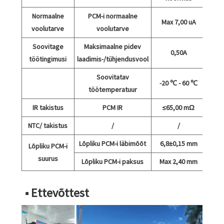
Normaalne
PCM-i normaalne
Max 7,00 uA
voolutarve
voolutarve
Soovitage
Maksimaalne pidev
0,50A
töötingimusi
laadimis-/tühjendusvool
Soovitatav
-20 ℃ - 60 ℃
töötemperatuur
IR takistus
PCM IR
≤65,00 mΩ
NTC/ takistus
/
/
Lõpliku PCM-i läbimõõt
6,8±0,15 mm
Lõpliku PCM-i
suurus
Lõpliku PCM-i paksus
Max 2,40 mm
■ Ettevõttest