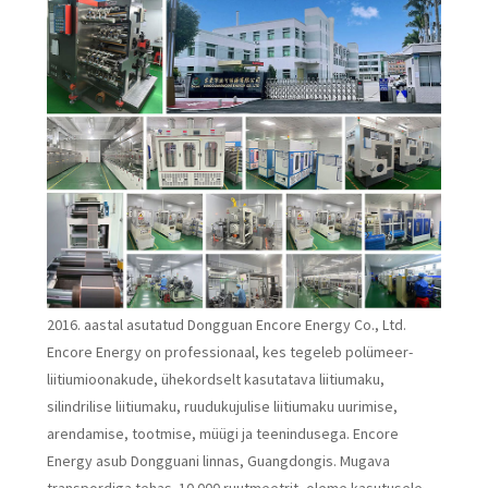
2016. aastal asutatud Dongguan Encore Energy Co., Ltd.
Encore Energy on professionaal, kes tegeleb polümeer-
liitiumioonakude, ühekordselt kasutatava liitiumaku,
silindrilise liitiumaku, ruudukujulise liitiumaku uurimise,
arendamise, tootmise, müügi ja teenindusega. Encore
Energy asub Dongguani linnas, Guangdongis. Mugava
transpordiga tehas. 10 000 ruutmeetrit, oleme kasutusele