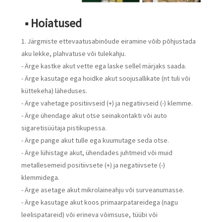
■ Hoiatused
1. Järgmiste ettevaatusabinõude eiramine võib põhjustada
aku lekke, plahvatuse või tulekahju.
- Ärge kastke akut vette ega laske sellel märjaks saada.
- Ärge kasutage ega hoidke akut soojusallikate (nt tuli või
küttekeha) läheduses.
- Ärge vahetage positiivseid (+) ja negatiivseid (-) klemme.
- Ärge ühendage akut otse seinakontakti või auto
sigaretisüütaja pistikupessa.
- Ärge pange akut tulle ega kuumutage seda otse.
- Ärge lühistage akut, ühendades juhtmeid või muid
metallesemeid positiivsete (+) ja negatiivsete (-)
klemmidega.
- Ärge asetage akut mikrolaineahju või surveanumasse.
- Ärge kasutage akut koos primaarpatareidega (nagu
leelispatareid) või erineva võimsuse, tüübi või