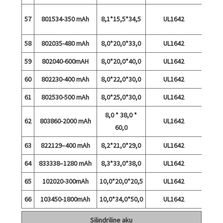
57
801534-350 mAh
8,1*15,5*34,5
UL1642
tühje
58
802035-480 mAh
8,0*20,0*33,0
UL1642
59
802040-600mAH
8,0*20,0*40,0
UL1642
60
802230-400 mAh
8,0*22,0*30,0
UL1642
61
802530-500 mAh
8,0*25,0*30,0
UL1642
8,0 * 38,0 *
62
803860-2000 mAh
UL1642
60,0
63
822129–400 mAh
8,2*21,0*29,0
UL1642
64
833338–1280 mAh
8,3*33,0*38,0
UL1642
65
102020-300mAh
10,0*20,0*20,5
UL1642
66
103450-1800mAh
10,0*34,0*50,0
UL1642
Silindriline aku