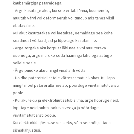
kaubamärgiga patareidega.
- Ärge kasutage akut, kui see eritab lõhna, kuumeneb,
muutub värvi või deformeerub või tundub mis tahes viisil
ebatavaline.
Kui akut kasutatakse või laetakse, eemaldage see kohe
seadmest või laadijast ja lõpetage kasutamine.
- Ärge torgake aku korpust läbi naela või muu terava
esemega, ärge murdke seda haamriga lahti ega astuge
sellele peale.
- Ärge püüdke akut mingil viisil lahti võtta.
- Hoidke patareisid lastele kättesaamatus kohas. Kui laps
mingil moel patarei alla neelab, pöörduge viivitamatult arsti
poole.
- Kui aku lekib ja elektrolüüt satub silma, ärge hõõruge neid.
loputage neid puhta jooksva veega ja pöörduge
viivitamatult arsti poole.
Kui elektrolüüt jäetakse selliseks, võib see põhjustada
silmakahjustusi.