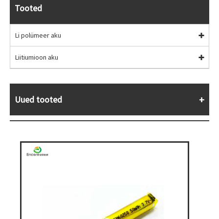
Tooted
Li polümeer aku
Liitiumioon aku
Uued tooted