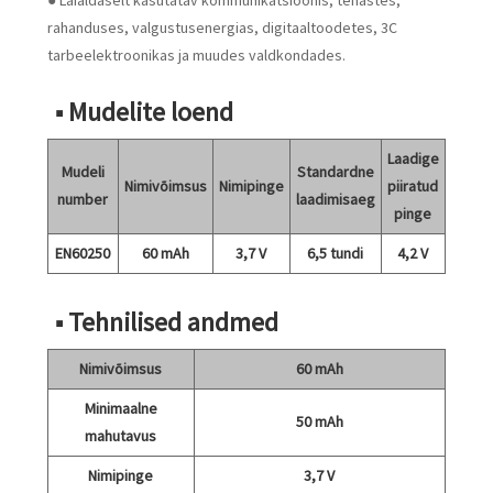
● Laialdaselt kasutatav kommunikatsioonis, tehastes,
rahanduses, valgustusenergias, digitaaltoodetes, 3C
tarbeelektroonikas ja muudes valdkondades.
■ Mudelite loend
Laadige
Mudeli
Standardne
Nimivõimsus
Nimipinge
piiratud
number
laadimisaeg
pinge
EN60250
60 mAh
3,7 V
6,5 tundi
4,2 V
■ Tehnilised andmed
Nimivõimsus
60 mAh
Minimaalne
50 mAh
mahutavus
Nimipinge
3,7 V