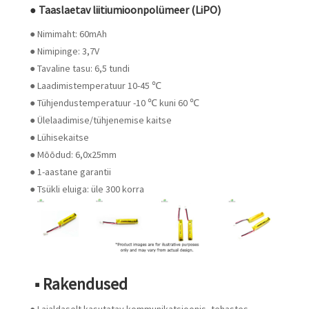
● Taaslaetav liitiumioonpolümeer (LiPO)
● Nimimaht: 60mAh
● Nimipinge: 3,7V
● Tavaline tasu: 6,5 tundi
● Laadimistemperatuur 10-45 ℃
● Tühjendustemperatuur -10 ℃ kuni 60 ℃
● Ülelaadimise/tühjenemise kaitse
● Lühisekaitse
● Mõõdud: 6,0x25mm
● 1-aastane garantii
● Tsükli eluiga: üle 300 korra
■ Rakendused