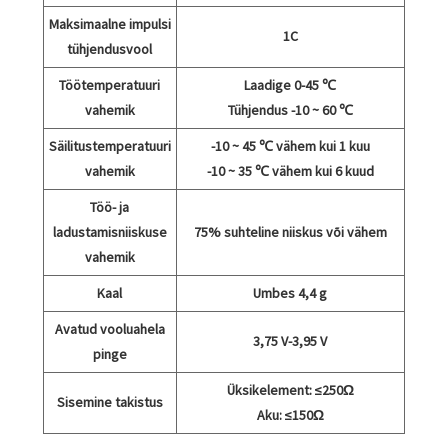
Maksimaalne impulsi
1C
tühjendusvool
Töötemperatuuri
Laadige 0-45 ℃
vahemik
Tühjendus -10 ~ 60 ℃
Säilitustemperatuuri
-10 ~ 45 ℃ vähem kui 1 kuu
vahemik
-10 ~ 35 ℃ vähem kui 6 kuud
Töö- ja
ladustamisniiskuse
75% suhteline niiskus või vähem
vahemik
Kaal
Umbes 4,4 g
Avatud vooluahela
3,75 V-3,95 V
pinge
Üksikelement: ≤250Ω
Sisemine takistus
Aku: ≤150Ω