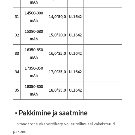
mAh
14500-800
31
14,0*50,0
UL1642
mAh
15380-680
32
15,0*38,0
UL1642
mAh
16350-650
33
16,0*35,0
UL1642
mAh
17350-850
34
17,0*35,0
UL1642
mAh
18350-800
35
18,0*35,0
UL1642
mAh
■ Pakkimine ja saatmine
1. Standardne ekspordikarp või eritellimusel valmistatud
pakend