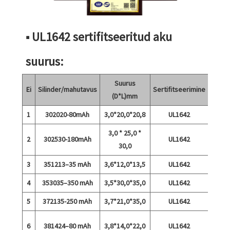
■ UL1642 sertifitseeritud aku
suurus:
Suurus
Ei
Silinder/mahutavus
Sertifitseerimine
Mär
(D*L)mm
1
302020-80mAh
3,0*20,0*20,8
UL1642
3,0 * 25,0 *
2
302530-180mAh
UL1642
30,0
3
351213–35 mAh
3,6*12,0*13,5
UL1642
4
353035–350 mAh
3,5*30,0*35,0
UL1642
5
372135-250 mAh
3,7*21,0*35,0
UL1642
6
381424–80 mAh
3,8*14,0*22,0
UL1642