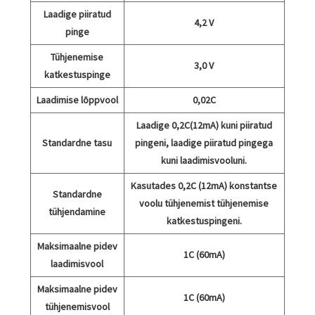
Laadige piiratud
4,2 V
pinge
Tühjenemise
3,0 V
katkestuspinge
Laadimise lõppvool
0,02C
Laadige 0,2C(12mA) kuni piiratud
Standardne tasu
pingeni, laadige piiratud pingega
kuni laadimisvooluni.
Kasutades 0,2C (12mA) konstantse
Standardne
voolu tühjenemist tühjenemise
tühjendamine
katkestuspingeni.
Maksimaalne pidev
1C (60mA)
laadimisvool
Maksimaalne pidev
1C (60mA)
tühjenemisvool