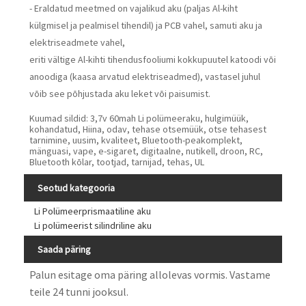
- Eraldatud meetmed on vajalikud aku (paljas Al-kiht
külgmisel ja pealmisel tihendil) ja PCB vahel, samuti aku ja
elektriseadmete vahel,
eriti vältige Al-kihti tihendusfooliumi kokkupuutel katoodi või
anoodiga (kaasa arvatud elektriseadmed), vastasel juhul
võib see põhjustada aku leket või paisumist.
Kuumad sildid: 3,7v 60mah Li polümeeraku, hulgimüük,
kohandatud, Hiina, odav, tehase otsemüük, otse tehasest
tarnimine, uusim, kvaliteet, Bluetooth-peakomplekt,
mänguasi, vape, e-sigaret, digitaalne, nutikell, droon, RC,
Bluetooth kõlar, tootjad, tarnijad, tehas, UL
Seotud kategooria
Li Polümeerprismaatiline aku
Li polümeerist silindriline aku
Saada päring
Palun esitage oma päring allolevas vormis. Vastame
teile 24 tunni jooksul.