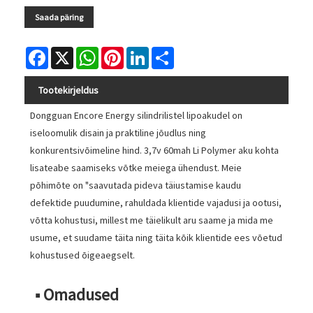
Saada päring
Facebook
X
WhatsApp
Pinterest
LinkedIn
Share
Tootekirjeldus
Dongguan Encore Energy silindrilistel lipoakudel on
iseloomulik disain ja praktiline jõudlus ning
konkurentsivõimeline hind. 3,7v 60mah Li Polymer aku kohta
lisateabe saamiseks võtke meiega ühendust. Meie
põhimõte on "saavutada pideva täiustamise kaudu
defektide puudumine, rahuldada klientide vajadusi ja ootusi,
võtta kohustusi, millest me täielikult aru saame ja mida me
usume, et suudame täita ning täita kõik klientide ees võetud
kohustused õigeaegselt.
■ Omadused