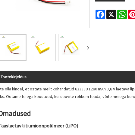
Facebook
X
Wha
Tootekirjeldus
ite olla kindel, et ostate meilt kohandatud 833338 1280 mAh 3,8 V laetava
oks. Ootame teiega koostööd, kui soovite rohkem teada, võite meiega kohe 
 Omadused
Taaslaetav liitiumioonpolümeer (LiPO)