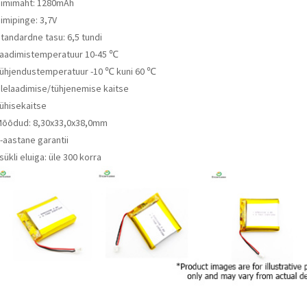
Nimimaht: 1280mAh
imipinge: 3,7V
tandardne tasu: 6,5 tundi
Laadimistemperatuur 10-45 ℃
Tühjendustemperatuur -10 ℃ kuni 60 ℃
Ülelaadimise/tühjenemise kaitse
Lühisekaitse
Mõõdud: 8,30x33,0x38,0mm
-aastane garantii
sükli eluiga: üle 300 korra