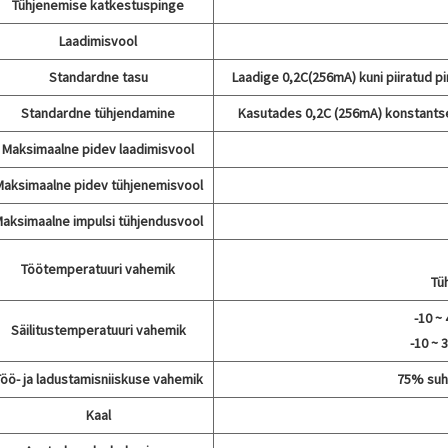
Tühjenemise katkestuspinge
Laadimisvool
Standardne tasu
Laadige 0,2C(256mA) kuni piiratud pi
Standardne tühjendamine
Kasutades 0,2C (256mA) konstantse
Maksimaalne pidev laadimisvool
Maksimaalne pidev tühjenemisvool
aksimaalne impulsi tühjendusvool
Töötemperatuuri vahemik
Tü
-10 ~
Säilitustemperatuuri vahemik
-10 ~ 
öö- ja ladustamisniiskuse vahemik
75% suht
Kaal