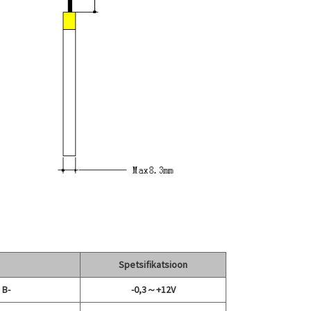
Spetsifikatsioon
 B-
-0,3～+12V