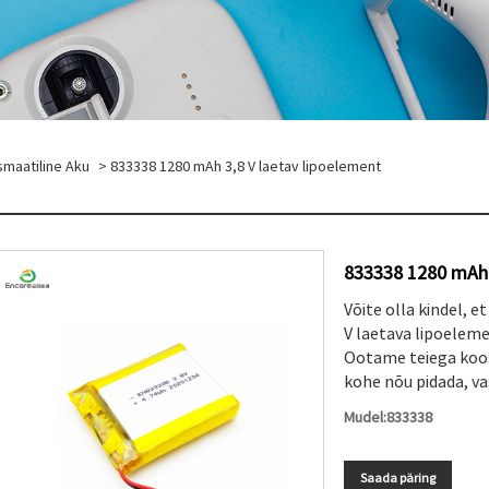
smaatiline Aku
> 833338 1280 mAh 3,8 V laetav lipoelement
833338 1280 mAh 
Võite olla kindel, 
V laetava lipoelem
Ootame teiega koos
kohe nõu pidada, vas
Mudel:833338
Saada päring