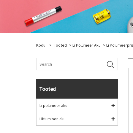
Kodu
>
Tooted
>
Li Polümeer Aku
>
Li Polümeerpri
Tooted
Li polümeer aku
Liitiumioon aku