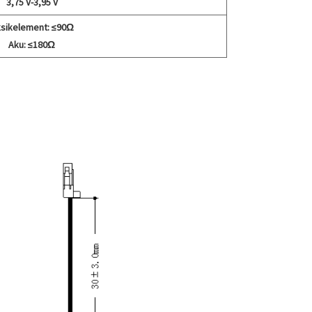
3,75 V-3,95 V
sikelement: ≤90Ω
Aku: ≤180Ω