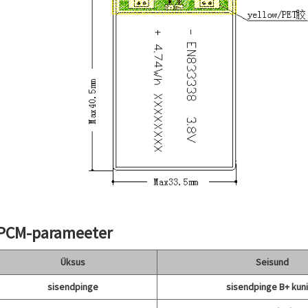
 PCM-parameeter
Üksus
Seisund
sisendpinge
sisendpinge B+ kuni