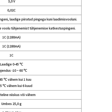
3,0 V
0,02C
ngeni, laadige piiratud pingega kuni laadimisvooluni.
 voolu tühjenemist tühjenemise katkestuspingeni.
1C (1280mA)
1C (1280mA)
1C
Laadige 0-45 ℃
hjendus -10 ~ 60 ℃
 45 ℃ vähem kui 1 kuu
35 ℃ vähem kui 6 kuud
eline niiskus või vähem
Umbes 25,0 g