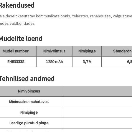
 Rakendused
Laialdaselt kasutatav kommunikatsioonis, tehastes, rahanduses, valgustuse
udes valdkondades.
 Mudelite loend
Mudeli number
Nimivõimsus
Nimipinge
Standardn
EN833338
1280 mAh
3,7 V
6,5
 Tehnilised andmed
Nimivõimsus
Minimaalne mahutavus
Nimipinge
Laadige piiratud pinge