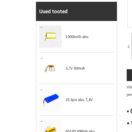
Uued tooted
1000mAh aku
3,7v 60mah
Võ
ja
2S lipo aku 7,4V
■
● 
60180 40Mah aku