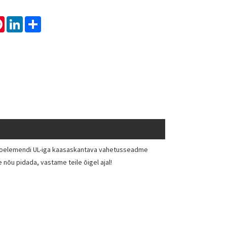
tsApp
Pinterest
LinkedIn
Share
 lipoelemendi UL-iga kaasaskantava vahetusseadme
nõu pidada, vastame teile õigel ajal!