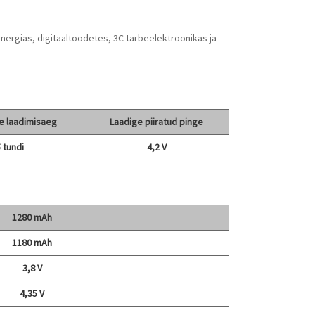
nergias, digitaaltoodetes, 3C tarbeelektroonikas ja
e laadimisaeg
Laadige piiratud pinge
 tundi
4,2 V
1280 mAh
1180 mAh
3,8 V
4,35 V