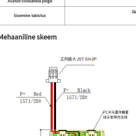
Avatud vooluahela pinge
Ük
Sisemine takistus
 Mehaaniline skeem