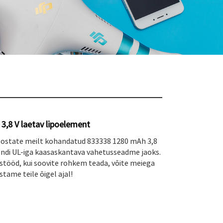
3,8 V laetav lipoelement
et ostate meilt kohandatud 833338 1280 mAh 3,8
endi UL-iga kaasaskantava vahetusseadme jaoks.
tööd, kui soovite rohkem teada, võite meiega
tame teile õigel ajal!