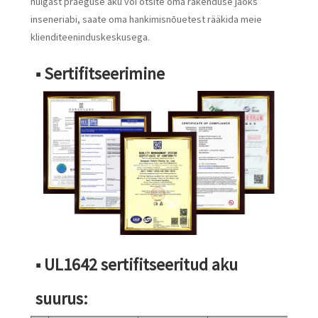
hulgast praeguse aku või otsite oma rakenduse jaoks
inseneriabi, saate oma hankimisnõuetest rääkida meie
klienditeeninduskeskusega.
■ Sertifitseerimine
■ UL1642 sertifitseeritud aku
suurus: