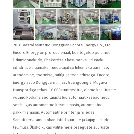
2016. aastal asutatud Dongguan Encore Energy Co., Ltd.
Encore Energy on professionaal, kes tegeleb polümeer-
liitiumioonakude, ühekordselt kasutatava liitiumaku,
silindrilise liitiumaku, ruudukujulise liitiumaku uurimise,
arendamise, tootmise, müügi ja teenindusega. Encore
Energy asub Dongguani linnas, Guangdongis. Mugava
transpordiga tehas. 10 000 ruutmeetrit, oleme kasutusele
võtnud kodumaised täiustatud automaatikaseadmed,
sealhulgas automaatne kerimismasin, automaatne
pakkimismasin. Automaatne printer ja nii edasi.
Samuti tervitame kohandatud suuruse ja kujuga akude
tellimusi. Ükskõik, kas valite meie praeguste suuruste