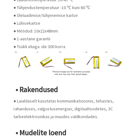
● Tühjendustemperatuur -10 ℃ kuni 60 ℃
● Ülelaadimise/tühjenemise kaitse
● Lühisekaitse
● Mõõdud: 10x22x48mm
● 1-aastane garantii
● Tsükli eluiga: üle 300 korra
■ Rakendused
● Laialdaselt kasutatav kommunikatsioonis, tehastes,
rahanduses, valgustusenergias, digitaaltoodetes, 3C
tarbeelektroonikas ja muudes valdkondades.
■ Mudelite loend