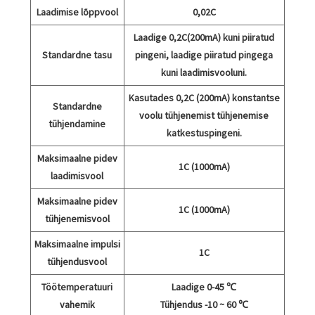
Laadimise lõppvool
0,02C
Laadige 0,2C(200mA) kuni piiratud
Standardne tasu
pingeni, laadige piiratud pingega
kuni laadimisvooluni.
Kasutades 0,2C (200mA) konstantse
Standardne
voolu tühjenemist tühjenemise
tühjendamine
katkestuspingeni.
Maksimaalne pidev
1C (1000mA)
laadimisvool
Maksimaalne pidev
1C (1000mA)
tühjenemisvool
Maksimaalne impulsi
1C
tühjendusvool
Töötemperatuuri
Laadige 0-45 ℃
vahemik
Tühjendus -10 ~ 60 ℃