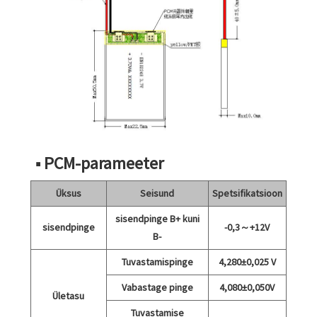
■ PCM-parameeter
Üksus
Seisund
Spetsifikatsioon
sisendpinge B+ kuni
sisendpinge
-0,3～+12V
B-
Tuvastamispinge
4,280±0,025 V
Vabastage pinge
4,080±0,050V
Ületasu
Tuvastamise