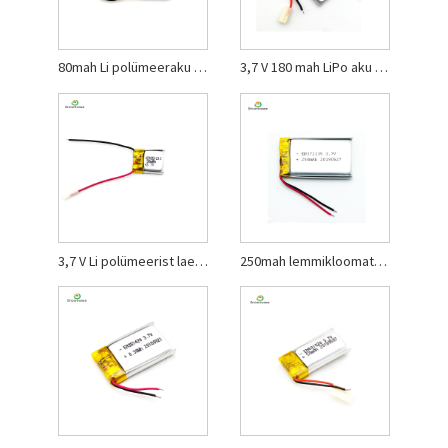
80mah Li polümeeraku Bluetooth-peakomplekti jaoks
3,7 V 180 mah LiPo aku ilu jaoks
3,7 V Li polümeerist laetav aku
250mah lemmikloomatarvete liitpolümeeraku