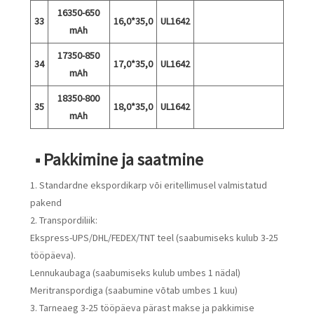
16350-650
33
16,0*35,0
UL1642
mAh
17350-850
34
17,0*35,0
UL1642
mAh
18350-800
35
18,0*35,0
UL1642
mAh
■ Pakkimine ja saatmine
1. Standardne ekspordikarp või eritellimusel valmistatud
pakend
2. Transpordiliik:
Ekspress-UPS/DHL/FEDEX/TNT teel (saabumiseks kulub 3-25
tööpäeva).
Lennukaubaga (saabumiseks kulub umbes 1 nädal)
Meritranspordiga (saabumine võtab umbes 1 kuu)
3. Tarneaeg 3-25 tööpäeva pärast makse ja pakkimise