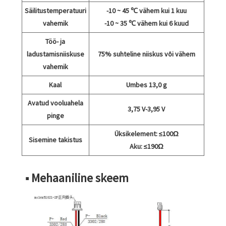
Säilitustemperatuuri
-10 ~ 45 ℃ vähem kui 1 kuu
vahemik
-10 ~ 35 ℃ vähem kui 6 kuud
Töö- ja
ladustamisniiskuse
75% suhteline niiskus või vähem
vahemik
Kaal
Umbes 13,0 g
Avatud vooluahela
3,75 V-3,95 V
pinge
Üksikelement: ≤100Ω
Sisemine takistus
Aku: ≤190Ω
■ Mehaaniline skeem