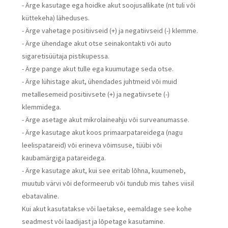
- Ärge kasutage ega hoidke akut soojusallikate (nt tuli või
küttekeha) läheduses.
- Ärge vahetage positiivseid (+) ja negatiivseid (-) klemme.
- Ärge ühendage akut otse seinakontakti või auto
sigaretisüütaja pistikupessa.
- Ärge pange akut tulle ega kuumutage seda otse.
- Ärge lühistage akut, ühendades juhtmeid või muid
metallesemeid positiivsete (+) ja negatiivsete (-)
klemmidega.
- Ärge asetage akut mikrolaineahju või surveanumasse.
- Ärge kasutage akut koos primaarpatareidega (nagu
leelispatareid) või erineva võimsuse, tüübi või
kaubamärgiga patareidega.
- Ärge kasutage akut, kui see eritab lõhna, kuumeneb,
muutub värvi või deformeerub või tundub mis tahes viisil
ebatavaline.
Kui akut kasutatakse või laetakse, eemaldage see kohe
seadmest või laadijast ja lõpetage kasutamine.