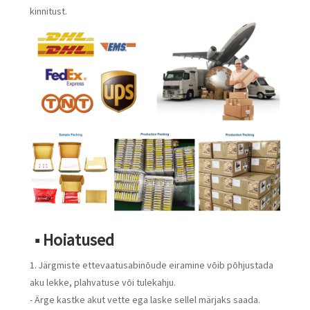
kinnitust.
■ Hoiatused
1. Järgmiste ettevaatusabinõude eiramine võib põhjustada
aku lekke, plahvatuse või tulekahju.
- Ärge kastke akut vette ega laske sellel märjaks saada.