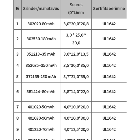
Suurus
Ei
Silinder/mahutavus
Sertifitseerimine
Mär
(D*L)mm
1
302020-80mAh
3,0*20,0*20,8
UL1642
3,0 * 25,0 *
2
302530-180mAh
UL1642
30,0
3
351213–35 mAh
3,6*12,0*13,5
UL1642
4
353035–350 mAh
3,5*30,0*35,0
UL1642
5
372135-250 mAh
3,7*21,0*35,0
UL1642
6
381424–80 mAh
3,8*14,0*22,0
UL1642
kiirla
7
401020-50mAh
4,0*10,0*20,0
UL1642
8
401030-90mAh
4,0*10,0*30,0
UL1642
9
401220-70mAh
4,0*12,5*20,0
UL1642