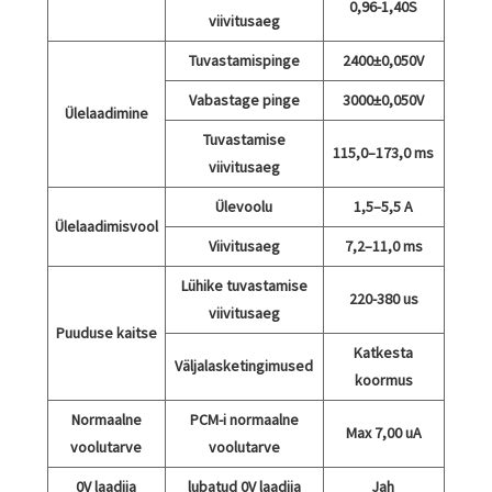
0,96-1,40S
viivitusaeg
Tuvastamispinge
2400±0,050V
Vabastage pinge
3000±0,050V
Ülelaadimine
Tuvastamise
115,0–173,0 ms
viivitusaeg
Ülevoolu
1,5–5,5 A
Ülelaadimisvool
Viivitusaeg
7,2–11,0 ms
Lühike tuvastamise
220-380 us
viivitusaeg
Puuduse kaitse
Katkesta
Väljalasketingimused
koormus
Normaalne
PCM-i normaalne
Max 7,00 uA
voolutarve
voolutarve
0V laadija
lubatud 0V laadija
Jah