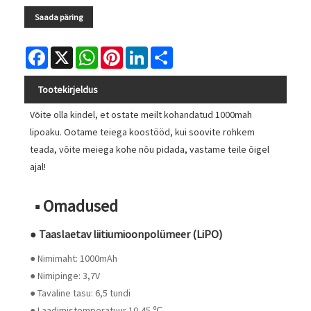
Saada päring
Facebook
X
WhatsApp
Pinterest
LinkedIn
Share
Tootekirjeldus
Võite olla kindel, et ostate meilt kohandatud 1000mah
lipoaku. Ootame teiega koostööd, kui soovite rohkem
teada, võite meiega kohe nõu pidada, vastame teile õigel
ajal!
■ Omadused
● Taaslaetav liitiumioonpolümeer (LiPO)
● Nimimaht: 1000mAh
● Nimipinge: 3,7V
● Tavaline tasu: 6,5 tundi
● Laadimistemperatuur 10-45 ℃