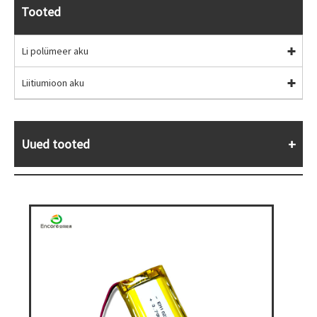
Tooted
Li polümeer aku
Liitiumioon aku
Uued tooted