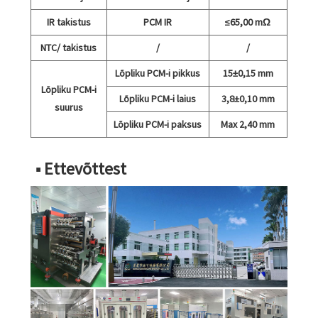
IR takistus
PCM IR
≤65,00 mΩ
NTC/ takistus
/
/
Lõpliku PCM-i pikkus
15±0,15 mm
Lõpliku PCM-i
Lõpliku PCM-i laius
3,8±0,10 mm
suurus
Lõpliku PCM-i paksus
Max 2,40 mm
■ Ettevõttest