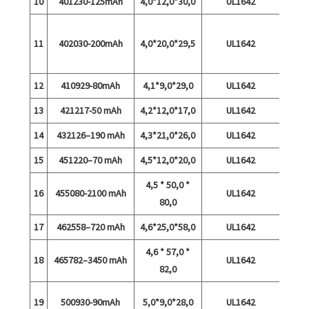
10
401230-125mAh
4,0*12,0*30,0
UL1642
Taval
11
402030-200mAh
4,0*20,0*29,5
UL1642
15C 
ki
12
410929-80mAh
4,1*9,0*29,0
UL1642
13
421217-50 mAh
4,2*12,0*17,0
UL1642
14
432126–190 mAh
4,3*21,0*26,0
UL1642
15
451220–70 mAh
4,5*12,0*20,0
UL1642
4,5 * 50,0 *
16
455080-2100 mAh
UL1642
80,0
17
462558–720 mAh
4,6*25,0*58,0
UL1642
4,6 * 57,0 *
18
465782–3450 mAh
UL1642
4,
82,0
19
500930-90mAh
5,0*9,0*28,0
UL1642