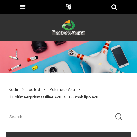
Kodu
>
Tooted
>
Li Polümeer Aku
>
Li Polümeerprismaatiline Aku
> 1000mah lipo aku