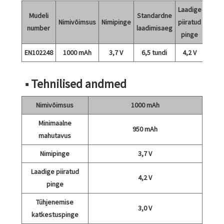
Laadige
Mudeli
Standardne
Nimivõimsus
Nimipinge
piiratud
number
laadimisaeg
pinge
EN102248
1000 mAh
3,7 V
6,5 tundi
4,2 V
■ Tehnilised andmed
Nimivõimsus
1000 mAh
Minimaalne
950 mAh
mahutavus
Nimipinge
3,7 V
Laadige piiratud
4,2 V
pinge
Tühjenemise
3,0 V
katkestuspinge