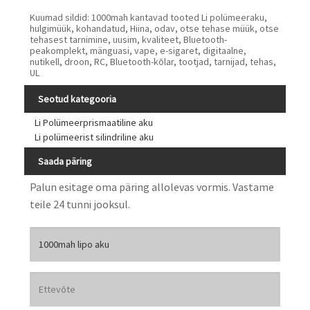
Kuumad sildid: 1000mah kantavad tooted Li polümeeraku,
hulgimüük, kohandatud, Hiina, odav, otse tehase müük, otse
tehasest tarnimine, uusim, kvaliteet, Bluetooth-
peakomplekt, mänguasi, vape, e-sigaret, digitaalne,
nutikell, droon, RC, Bluetooth-kõlar, tootjad, tarnijad, tehas,
UL
Seotud kategooria
Li Polümeerprismaatiline aku
Li polümeerist silindriline aku
Saada päring
Palun esitage oma päring allolevas vormis. Vastame
teile 24 tunni jooksul.