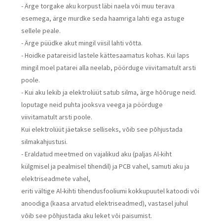
- Ärge torgake aku korpust läbi naela või muu terava
esemega, ärge murdke seda haamriga lahti ega astuge
sellele peale.
- Ärge püüdke akut mingil viisil lahti võtta.
- Hoidke patareisid lastele kättesaamatus kohas. Kui laps
mingil moel patarei alla neelab, pöörduge viivitamatult arsti
poole.
- Kui aku lekib ja elektrolüüt satub silma, ärge hõõruge neid.
loputage neid puhta jooksva veega ja pöörduge
viivitamatult arsti poole.
Kui elektrolüüt jäetakse selliseks, võib see põhjustada
silmakahjustusi.
- Eraldatud meetmed on vajalikud aku (paljas Al-kiht
külgmisel ja pealmisel tihendil) ja PCB vahel, samuti aku ja
elektriseadmete vahel,
eriti vältige Al-kihti tihendusfooliumi kokkupuutel katoodi või
anoodiga (kaasa arvatud elektriseadmed), vastasel juhul
võib see põhjustada aku leket või paisumist.