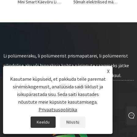
Mini Smart Käevõru Li polümeer aku
50mah elektrilised mänguasjad Li polümeeraku
Li polümeeraku, li polümeerist prismapatarei, li polümeerist
silindrilise aku või hinnakirja kohta päringute saamiseks jätke
X
meile oma e-kiri ja me võtame ühendust 24 tunni jooksul.
Kasutame küpsiseid, et pakkuda teile paremat
sirvimiskogemust, analüüsida saidi liiklust ja
isikupärastada sisu. Seda saiti kasutades
PÄRING KOHE
nõustute meie küpsiste kasutamisega.
Privaatsuspoliitika
Keeldu
Nõustu