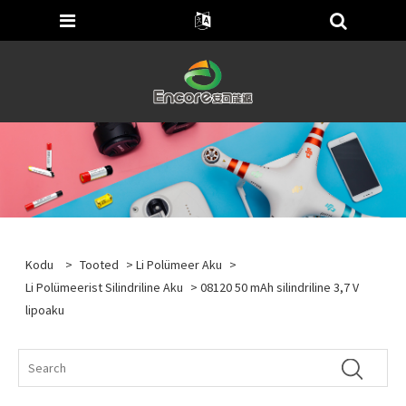
Kodu
>
Tooted
>
Li Polümeer Aku
>
Li Polümeerist Silindriline Aku
> 08120 50 mAh silindriline 3,7 V
lipoaku