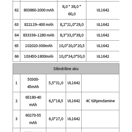
8,0 * 38,0 *
62
803860-2000 mAh
UL1642
60,0
63
822129–400 mAh
8,2*21,0*29,0
UL1642
64
833338–1280 mAh
8,3*33,0*38,0
UL1642
65
102020-300mAh
10,0*20,0*20,5
UL1642
66
103450-1800mAh
10,0*34,0*50,0
UL1642
Silindriline aku
50300-
1
5,5*31,0
UL1642
45mAh
65180-40
2
6,5*18,5
UL1642
4C tühjendamine
mAh
60270-55
3
6,0*27,0
UL1642
mAh