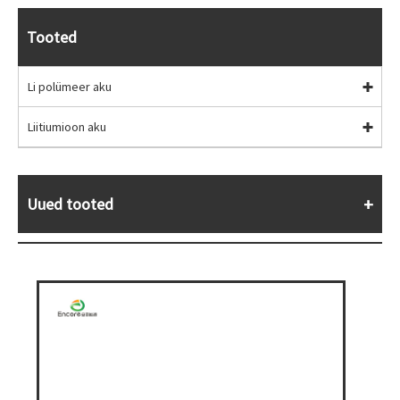
Tooted
Li polümeer aku
Liitiumioon aku
Uued tooted