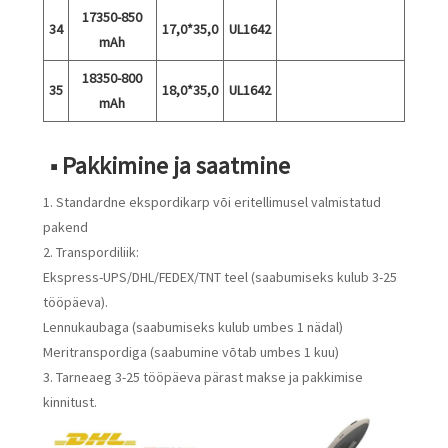
17350-850
34
17,0*35,0
UL1642
mAh
18350-800
35
18,0*35,0
UL1642
mAh
■ Pakkimine ja saatmine
1. Standardne ekspordikarp või eritellimusel valmistatud
pakend
2. Transpordiliik:
Ekspress-UPS/DHL/FEDEX/TNT teel (saabumiseks kulub 3-25
tööpäeva).
Lennukaubaga (saabumiseks kulub umbes 1 nädal)
Meritranspordiga (saabumine võtab umbes 1 kuu)
3. Tarneaeg 3-25 tööpäeva pärast makse ja pakkimise
kinnitust.