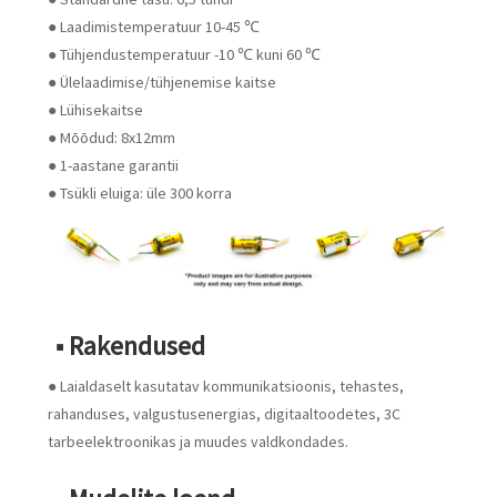
● Laadimistemperatuur 10-45 ℃
● Tühjendustemperatuur -10 ℃ kuni 60 ℃
● Ülelaadimise/tühjenemise kaitse
● Lühisekaitse
● Mõõdud: 8x12mm
● 1-aastane garantii
● Tsükli eluiga: üle 300 korra
■ Rakendused
● Laialdaselt kasutatav kommunikatsioonis, tehastes,
rahanduses, valgustusenergias, digitaaltoodetes, 3C
tarbeelektroonikas ja muudes valdkondades.