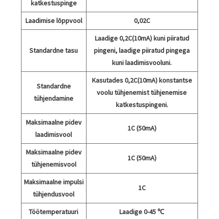
katkestuspinge
Laadimise lõppvool
0,02C
Laadige 0,2C(10mA) kuni piiratud
Standardne tasu
pingeni, laadige piiratud pingega
kuni laadimisvooluni.
Kasutades 0,2C(10mA) konstantse
Standardne
voolu tühjenemist tühjenemise
tühjendamine
katkestuspingeni.
Maksimaalne pidev
1C (50mA)
laadimisvool
Maksimaalne pidev
1C (50mA)
tühjenemisvool
Maksimaalne impulsi
1C
tühjendusvool
Töötemperatuuri
Laadige 0-45 ℃