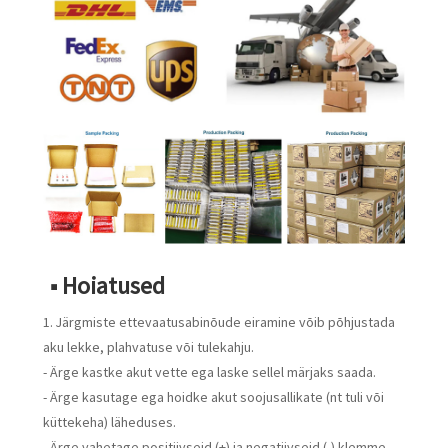
■ Hoiatused
1. Järgmiste ettevaatusabinõude eiramine võib põhjustada
aku lekke, plahvatuse või tulekahju.
- Ärge kastke akut vette ega laske sellel märjaks saada.
- Ärge kasutage ega hoidke akut soojusallikate (nt tuli või
küttekeha) läheduses.
- Ärge vahetage positiivseid (+) ja negatiivseid (-) klemme.