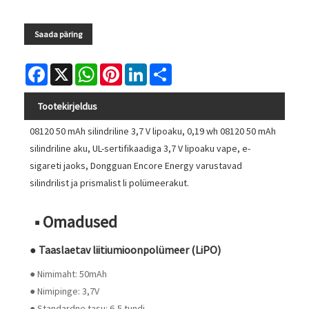
Saada päring
Facebook
X
WhatsApp
Pinterest
LinkedIn
Share
Tootekirjeldus
08120 50 mAh silindriline 3,7 V lipoaku, 0,19 wh 08120 50 mAh
silindriline aku, UL-sertifikaadiga 3,7 V lipoaku vape, e-
sigareti jaoks, Dongguan Encore Energy varustavad
silindrilist ja prismalist li polümeerakut.
■ Omadused
● Taaslaetav liitiumioonpolümeer (LiPO)
● Nimimaht: 50mAh
● Nimipinge: 3,7V
● Standardne tasu: 6,5 tundi