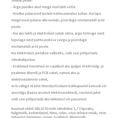
sellele peale.
- Ärge püüdke akut mingil viisil lahti võtta.
- Hoidke patareisid lastele kättesaamatus kohas. Kui laps
mingil moel patarei alla neelab, pöörduge viivitamatult arsti
poole.
- Kui aku lekib ja elektrolüüt satub silma, ärge hõõruge neid.
loputage neid puhta jooksva veega ja pöörduge
viivitamatult arsti poole.
Kui elektrolüüt jäetakse selliseks, võib see põhjustada
silmakahjustusi.
- Eraldatud meetmed on vajalikud aku (paljas Al-kiht külg- ja
pealmine tihend) ja PCB vahel, samuti aku ja
elektriseadmete vahel,
eriti vältige Al-kihti tihendusfooliumi kokkupuutel katoodi või
anoodiga (kaasa arvatud elektriseadmed), vastasel juhul
võib see põhjustada aku lekkimist või paisumist.
Kuumad sildid: 08120 50 mAh silindriline 3,7 V lipoaku,
hulgimüük, kohandatud, Hiina, odav, otse tehase müük, otse
tehasest tarnimine, uusim, kvaliteet, Bluetooth-