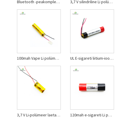
Bluetooth -peakomplekt liitiumpolümeeri aku
3,7 V silindriline Li polümeer aku
100mah Vape Li polümeeraku
UL E-sigareti liitium-ioon polümeeraku
3,7 V Li-polümeer laetav aku
120mah e-sigareti Li polümeeraku