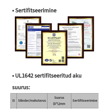
■ Sertifitseerimine
■ UL1642 sertifitseeritud aku
suurus:
Suurus
Ei
Silinder/mahutavus
Sertifitseerimine
Mär
(D*L)mm