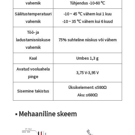
vahemik
Tühjendus -10-60 ℃
Säilitustemperatuuri
-10 ~ 45 ℃ vähem kui 1 kuu
vahemik
-10 ~ 35 ℃ vähem kui 6 kuud
Töö- ja
ladustamisniiskuse
75% suhteline niiskus või vähem
vahemik
Kaal
Umbes 1,3 g
Avatud vooluahela
3,75 V-3,95 V
pinge
Üksikelement: ≤580Ω
Sisemine takistus
Aku: ≤680Ω
■ Mehaaniline skeem