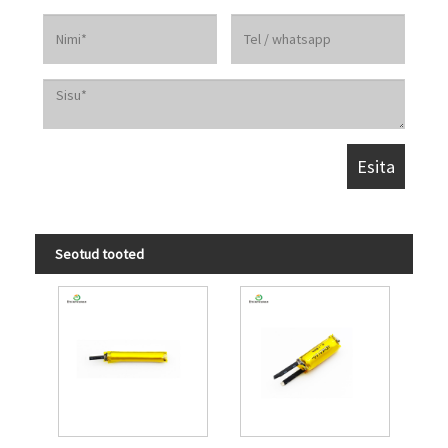
Seotud tooted