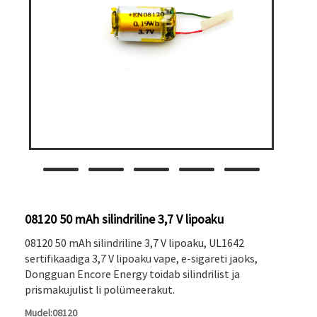
08120 50 mAh silindriline 3,7 V lipoaku
08120 50 mAh silindriline 3,7 V lipoaku, UL1642
sertifikaadiga 3,7 V lipoaku vape, e-sigareti jaoks,
Dongguan Encore Energy toidab silindrilist ja
prismakujulist li polümeerakut.
Mudel:08120