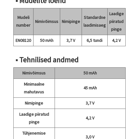
■ Mudelite loend
Laadige
Mudeli
Standardne
Nimivõimsus
Nimipinge
piiratud
number
laadimisaeg
pinge
EN08120
50 mAh
3,7 V
6,5 tundi
4,2 V
■ Tehnilised andmed
Nimivõimsus
50 mAh
Minimaalne
45 mAh
mahutavus
Nimipinge
3,7 V
Laadige piiratud
4,2 V
pinge
Tühjenemise
3,0 V