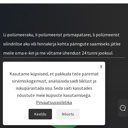
Li polümeeraku, li polümeerist prismapatarei, li polümeerist
silindrilise aku või hinnakirja kohta päringute saamiseks jätke
meile oma e-kiri ja me võtame ühendust 24 tunni jooksul.
X
PÄRING KOHE
Kasutame küpsiseid, et pakkuda teile paremat
sirvimiskogemust, analüüsida saidi liiklust ja
isikupärastada sisu. Seda saiti kasutades
nõustute meie küpsiste kasutamisega.
Privaatsuspoliitika
Keeldu
Nõustu