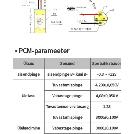
■ PCM-parameeter
Üksus
Seisund
Spetsifikatsioon
sisendpinge
sisendpinge B+ kuni B-
-0,3～+12V
Tuvastamispinge
4,280±0,050V
Ületasu
Vabastage pinge
4,08±0,050 V
Tuvastamise viivitusaeg
1.2S
Tuvastamispinge
3000±0,100V
Ülelaadimine
Vabastage pinge
3000±0,100V