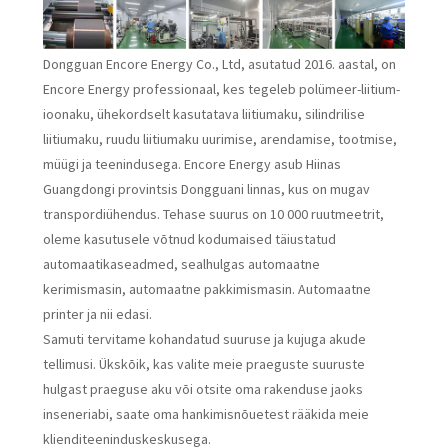
Dongguan Encore Energy Co., Ltd, asutatud 2016. aastal, on
Encore Energy professionaal, kes tegeleb polümeer-liitium-
ioonaku, ühekordselt kasutatava liitiumaku, silindrilise
liitiumaku, ruudu liitiumaku uurimise, arendamise, tootmise,
müügi ja teenindusega. Encore Energy asub Hiinas
Guangdongi provintsis Dongguani linnas, kus on mugav
transpordiühendus. Tehase suurus on 10 000 ruutmeetrit,
oleme kasutusele võtnud kodumaised täiustatud
automaatikaseadmed, sealhulgas automaatne
kerimismasin, automaatne pakkimismasin. Automaatne
printer ja nii edasi.
Samuti tervitame kohandatud suuruse ja kujuga akude
tellimusi. Ükskõik, kas valite meie praeguste suuruste
hulgast praeguse aku või otsite oma rakenduse jaoks
inseneriabi, saate oma hankimisnõuetest rääkida meie
klienditeeninduskeskusega.