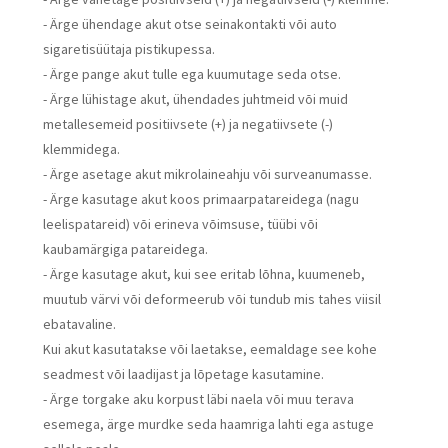
- Ärge ühendage akut otse seinakontakti või auto
sigaretisüütaja pistikupessa.
- Ärge pange akut tulle ega kuumutage seda otse.
- Ärge lühistage akut, ühendades juhtmeid või muid
metallesemeid positiivsete (+) ja negatiivsete (-)
klemmidega.
- Ärge asetage akut mikrolaineahju või surveanumasse.
- Ärge kasutage akut koos primaarpatareidega (nagu
leelispatareid) või erineva võimsuse, tüübi või
kaubamärgiga patareidega.
- Ärge kasutage akut, kui see eritab lõhna, kuumeneb,
muutub värvi või deformeerub või tundub mis tahes viisil
ebatavaline.
Kui akut kasutatakse või laetakse, eemaldage see kohe
seadmest või laadijast ja lõpetage kasutamine.
- Ärge torgake aku korpust läbi naela või muu terava
esemega, ärge murdke seda haamriga lahti ega astuge