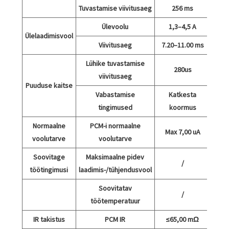
Tuvastamise viivitusaeg
256 ms
Ülevoolu
1,3–4,5 A
Ülelaadimisvool
Viivitusaeg
7.20–11.00 ms
Lühike tuvastamise
280us
viivitusaeg
Puuduse kaitse
Vabastamise
Katkesta
tingimused
koormus
Normaalne
PCM-i normaalne
Max 7,00 uA
voolutarve
voolutarve
Soovitage
Maksimaalne pidev
/
töötingimusi
laadimis-/tühjendusvool
Soovitatav
/
töötemperatuur
IR takistus
PCM IR
≤65,00 mΩ