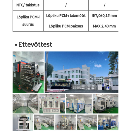
NTC/ takistus
/
/
Lõpliku PCM-i läbimõõt
Φ7,0±0,15 mm
Lõpliku PCM-i
suurus
Lõpliku PCM paksus
MAX 2,40 mm
■ Ettevõttest